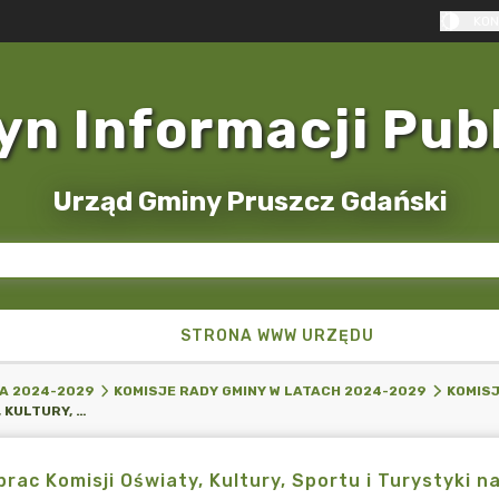
KON
yn Informacji Pub
Urząd Gminy Pruszcz Gdański
STRONA WWW URZĘDU
A 2024-2029
KOMISJE RADY GMINY W LATACH 2024-2029
KOMISJ
PLAN PRAC KOMISJI OŚWIATY, KULTURY, SPORTU I TURYSTYKI NA 2025R.
prac Komisji Oświaty, Kultury, Sportu i Turystyki n