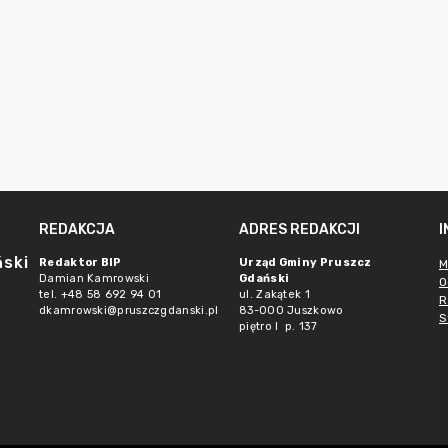
REDAKCJA
ADRES REDAKCJI
ński
Redaktor BIP
Urząd Gminy Pruszcz
M
Damian Kamrowski
Gdański
O
tel. +48 58 692 94 01
ul. Zakątek 1
R
dkamrowski@pruszczgdanski.pl
83-000 Juszkowo
S
piętro I p. 137