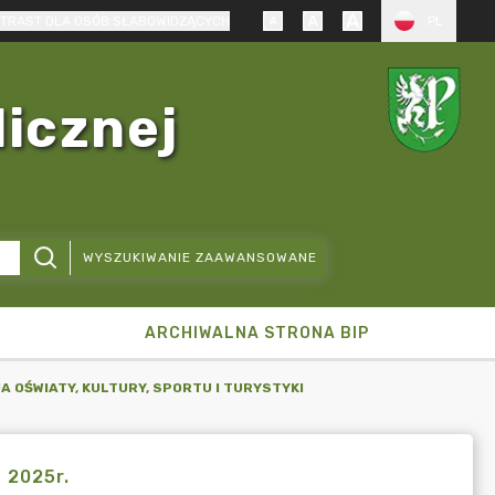
TRAST DLA OSÓB SŁABOWIDZĄCYCH
PL
licznej
WYSZUKIWANIE ZAAWANSOWANE
ARCHIWALNA STRONA BIP
A OŚWIATY, KULTURY, SPORTU I TURYSTYKI
a 2025r.