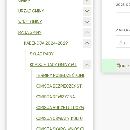
GMINA
2025-02
URZĄD GMINY
WÓJT GMINY
ZAŁĄCZ
RADA GMINY
KADENCJA 2024-2029
SKŁAD RADY
KOMISJE RADY GMINY W LATACH 2024-2029
DRUK
TERMINY POSIEDZEŃ KOMISJI STAŁYCH
KOMISJA BEZPIECZEŃSTWA, SAMORZĄDNOŚCI LOKALNEJ, ZDROWIA I POLITYKI SPOŁECZNEJ
KOMISJA REWIZYJNA
KOMISJA BUDŻETU I ROZWOJU GMINY
KOMISJA OŚWIATY, KULTURY, SPORTU I TURYSTYKI
KOMISJA SKARG, WNIOSKÓW I PETYCJI