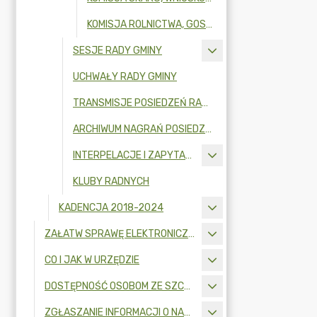
KOMISJA ROLNICTWA, GOSPODARKI KOMUNALNEJ I OCHRONY ŚRODOWISKA
SESJE RADY GMINY
UCHWAŁY RADY GMINY
TRANSMISJE POSIEDZEŃ RADY GMINY
ARCHIWUM NAGRAŃ POSIEDZEŃ RADY GMINY
INTERPELACJE I ZAPYTANIA RADNYCH
KLUBY RADNYCH
KADENCJA 2018-2024
ZAŁATW SPRAWĘ ELEKTRONICZNIE
CO I JAK W URZĘDZIE
DOSTĘPNOŚĆ OSOBOM ZE SZCZEGÓLNYMI POTRZEBAMI
ZGŁASZANIE INFORMACJI O NARUSZENIU PRAWA I OCHRONA SYGNALISTÓW