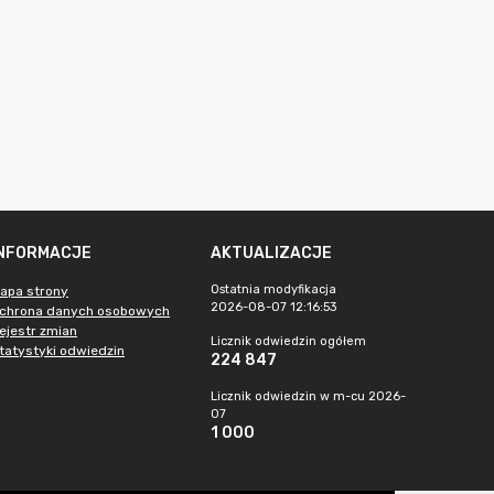
INFORMACJE
AKTUALIZACJE
Ostatnia modyfikacja
apa strony
2026-08-07 12:16:53
chrona danych osobowych
ejestr zmian
Licznik odwiedzin ogółem
tatystyki odwiedzin
224 847
Licznik odwiedzin w m-cu 2026-
07
1 000