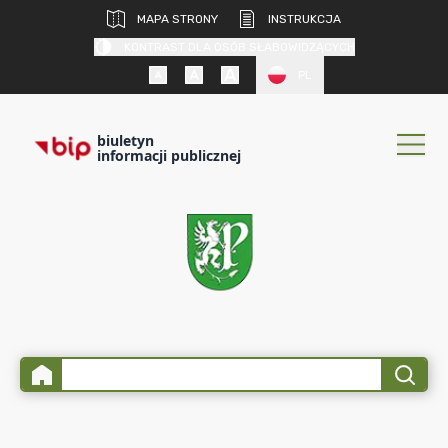
MAPA STRONY
INSTRUKCJA
KONTRAST DLA OSÓB SŁABOWIDZĄCYCH
PL
biuletyn
informacji publicznej