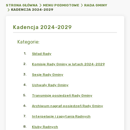
STRONA GŁÓWNA
MENU PODMIOTOWE
RADA GMINY
KADENCJA 2024-2029
Kadencja 2024-2029
Kategorie
:
1
.
Skład Rady
2
.
Komisje Rady Gminy w latach 2024-2029
3
.
Sesje Rady Gminy
4
.
Uchwały Rady Gminy
5
.
Transmisje posiedzeń Rady Gminy
6
.
Archiwum nagrań posiedzeń Rady Gminy
7
.
Interpelacje i zapytania Radnych
8
.
Kluby Radnych