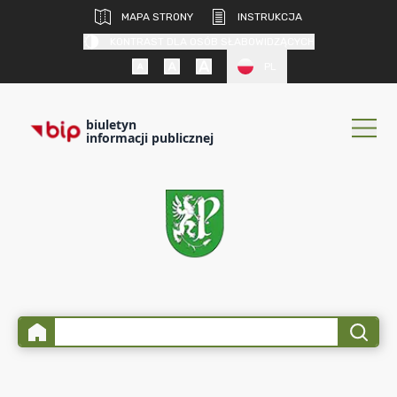
MAPA STRONY
INSTRUKCJA
KONTRAST DLA OSÓB SŁABOWIDZĄCYCH
PL
biuletyn
informacji publicznej