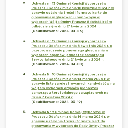
2
.
Uchwała nr 13 Gminnej Komisji Wyborczej w
Pruszczu Gdańskim z dnia 10 kwietnia 2024 r. w
sprawie ustalenia treści i formatu karty do
głosowania w głosowaniu ponownym w
wyborach Wójta Gminy Pruszcz Gdański, które
odbędzie się w dniu 21 kwietnia 2024 r.
(Opublikowano: 2024-04-26)
3
.
Uchwała nr 12 Gminnej Komisji Wyborczej w
Pruszczu Gdańskim z dnia 8 kwietnia 2024 r. o
przeprowadzeniu ponownego głosowania w
wyborach organów jednostek samorządu
terytorialnego w dniu 21 kwietnia 2024 r.
(Opublikowano: 2024-04-08)
4
.
Uchwala Nr 10 Gminnej Komisji Wyborczej w
Pruszczu Gdańskim z dnia 14 marca 2024 r. w
sprawie listy zarejestrowanych kandydatów na
wójta w wyborach organów jednostek
samorządu terytorialnego zarządzonych na
dzień 7 kwietnia 2024 r.
(Opublikowano: 2024-03-19)
5
.
Uchwala Nr 9 Gminnej Komisji Wyborczej w
Pruszczu Gdańskim z dnia 14 marca 2024 r. w
sprawie ustalenia treści i formatu kart do
głosowania w wyborach do Rady Gminy Pruszcz