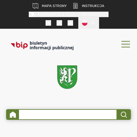
MAPA STRONY
INSTRUKCJA
KONTRAST DLA OSÓB SŁABOWIDZĄCYCH
PL
biuletyn
informacji publicznej