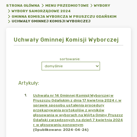
STRONA GŁÓWNA
MENU PRZEDMIOTOWE
WYBORY
WYBORY SAMORZĄDOWE 2024
GMINNA KOMISJA WYBORCZA W PRUSZCZU GDAŃSKIM
UCHWAŁY GMINNEJ KOMISJI WYBORCZEJ
Uchwały Gminnej Komisji Wyborczej
sortowanie:
Artykuły
:
1
.
Uchwała nr 14 Gminnej Komisji Wyborczej w
Pruszczu Gdańskim z dnia 17 kwietnia 2024 r. w
sprawie sposobu ustalenia procedury
przekazywania protokołów z wyników
głosowania w wyborach na Wójta Gminy Pruszcz
Gdański zarządzonych na dzień 7 kwietnia 2024
r. w głosowaniu ponownym
(Opublikowano: 2024-04-26)