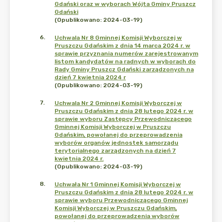
Gdański oraz w wyborach Wójta Gminy Pruszcz
Gdański
(Opublikowano: 2024-03-19)
6
.
Uchwala Nr 8 Gminnej Komisji Wyborczej w
Pruszczu Gdańskim z dnia 14 marca 2024 r. w
sprawie przyznania numerów zarejestrowanym
listom kandydatów na radnych w wyborach do
Rady Gminy Pruszcz Gdański zarządzonych na
dzień 7 kwietnia 2024 r
(Opublikowano: 2024-03-19)
7
.
Uchwala Nr 2 Gminnej Komisji Wyborczej w
Pruszczu Gdańskim z dnia 28 lutego 2024 r. w
sprawie wyboru Zastępcy Przewodniczącego
Gminnej Komisji Wyborczej w Pruszczu
Gdańskim, powołanej do przeprowadzenia
wyborów organów jednostek samorządu
terytorialnego zarządzonych na dzień 7
kwietnia 2024 r.
(Opublikowano: 2024-03-19)
8
.
Uchwała Nr 1 Gminnej Komisji Wyborczej w
Pruszczu Gdańskim z dnia 28 lutego 2024 r. w
sprawie wyboru Przewodniczącego Gminnej
Komisji Wyborczej w Pruszczu Gdańskim,
powołanej do przeprowadzenia wyborów