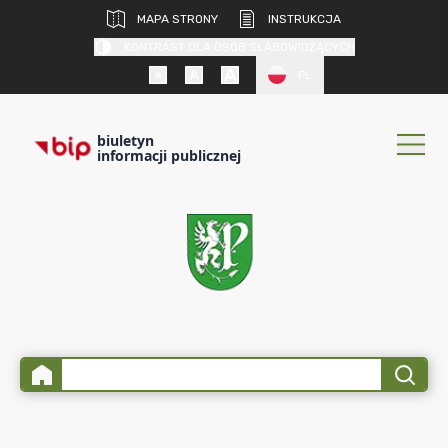
MAPA STRONY
INSTRUKCJA
KONTRAST DLA OSÓB SŁABOWIDZĄCYCH
PL
biuletyn
informacji publicznej