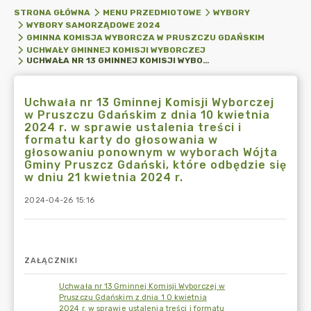
STRONA GŁÓWNA
MENU PRZEDMIOTOWE
WYBORY
WYBORY SAMORZĄDOWE 2024
GMINNA KOMISJA WYBORCZA W PRUSZCZU GDAŃSKIM
UCHWAŁY GMINNEJ KOMISJI WYBORCZEJ
UCHWAŁA NR 13 GMINNEJ KOMISJI WYBORCZEJ W PRUSZCZU GDAŃSKIM Z DNIA 10 KWIETNIA 2024 R. W SPRAWIE USTALENIA TREŚCI I FORMATU KARTY DO GŁOSOWANIA W GŁOSOWANIU PONOWNYM W WYBORACH WÓJTA GMINY PRUSZCZ GDAŃSKI, KTÓRE ODBĘDZIE SIĘ W DNIU 21 KWIETNIA 2024 R.
Uchwała nr 13 Gminnej Komisji Wyborczej
w Pruszczu Gdańskim z dnia 10 kwietnia
2024 r. w sprawie ustalenia treści i
formatu karty do głosowania w
głosowaniu ponownym w wyborach Wójta
Gminy Pruszcz Gdański, które odbędzie się
w dniu 21 kwietnia 2024 r.
2024-04-26 15:16
ZAŁĄCZNIKI
Uchwała nr 13 Gminnej Komisji Wyborczej w
Pruszczu Gdańskim z dnia 1 O kwietnia
2024 r. w sprawie ustalenia treści i formatu