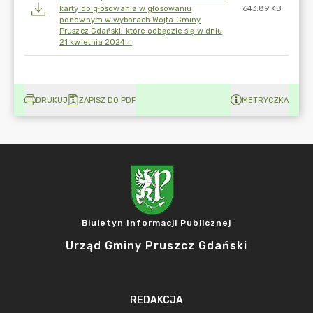
karty do głosowania w głosowaniu
643.89 KB
ponownym w wyborach Wójta Gminy
Pruszcz Gdański, które odbędzie się w dniu
21 kwietnia 2024 r.
DRUKUJ
ZAPISZ DO PDF
METRYCZKA
Biuletyn Informacji Publicznej
Urząd Gminy Pruszcz Gdański
REDAKCJA