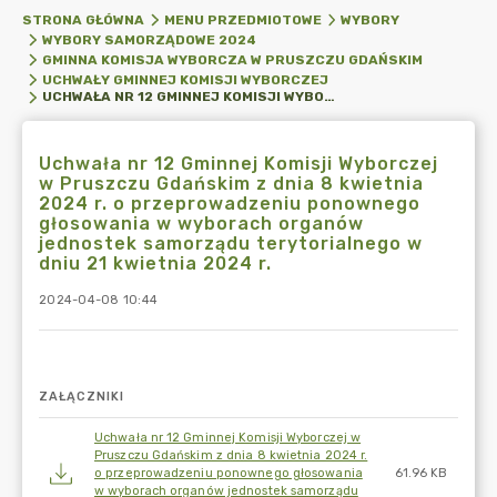
STRONA GŁÓWNA
MENU PRZEDMIOTOWE
WYBORY
WYBORY SAMORZĄDOWE 2024
GMINNA KOMISJA WYBORCZA W PRUSZCZU GDAŃSKIM
UCHWAŁY GMINNEJ KOMISJI WYBORCZEJ
UCHWAŁA NR 12 GMINNEJ KOMISJI WYBORCZEJ W PRUSZCZU GDAŃSKIM Z DNIA 8 KWIETNIA 2024 R. O PRZEPROWADZENIU PONOWNEGO GŁOSOWANIA W WYBORACH ORGANÓW JEDNOSTEK SAMORZĄDU TERYTORIALNEGO W DNIU 21 KWIETNIA 2024 R.
Uchwała nr 12 Gminnej Komisji Wyborczej
w Pruszczu Gdańskim z dnia 8 kwietnia
2024 r. o przeprowadzeniu ponownego
głosowania w wyborach organów
jednostek samorządu terytorialnego w
dniu 21 kwietnia 2024 r.
2024-04-08 10:44
ZAŁĄCZNIKI
Uchwała nr 12 Gminnej Komisji Wyborczej w
Pruszczu Gdańskim z dnia 8 kwietnia 2024 r.
o przeprowadzeniu ponownego głosowania
61.96 KB
w wyborach organów jednostek samorządu