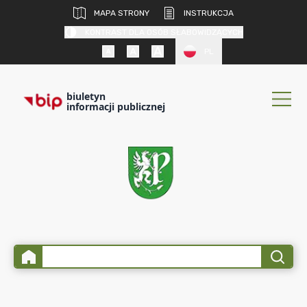
MAPA STRONY
INSTRUKCJA
KONTRAST DLA OSÓB SŁABOWIDZĄCYCH
PL
biuletyn
informacji publicznej