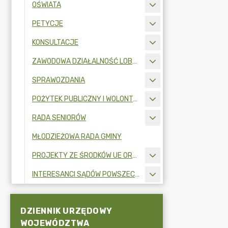
OŚWIATA
PETYCJE
KONSULTACJE
ZAWODOWA DZIAŁALNOŚĆ LOBBINGOWA
SPRAWOZDANIA
POŻYTEK PUBLICZNY I WOLONTARIAT
RADA SENIORÓW
MŁODZIEŻOWA RADA GMINY
PROJEKTY ZE ŚRODKÓW UE ORAZ FUNDUSZY ZEWNĘTRZNYCH
INTERESANCI SĄDÓW POWSZECHNYCH
DZIENNIK URZĘDOWY
WOJEWÓDZTWA