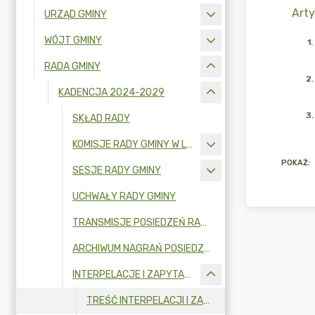
Arty
URZĄD GMINY
WÓJT GMINY
1
.
RADA GMINY
2
.
KADENCJA 2024-2029
3
.
SKŁAD RADY
KOMISJE RADY GMINY W LATACH 2024-2029
POKAŻ
:
SESJE RADY GMINY
UCHWAŁY RADY GMINY
TRANSMISJE POSIEDZEŃ RADY GMINY
ARCHIWUM NAGRAŃ POSIEDZEŃ RADY GMINY
INTERPELACJE I ZAPYTANIA RADNYCH
TREŚĆ INTERPELACJI I ZAPYTAŃ ORAZ UDZIELONYCH ODPOWIEDZI W 2026 R.