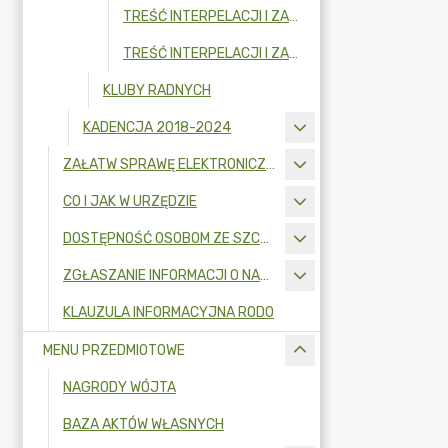
TREŚĆ INTERPELACJI I ZAPYTAŃ ORAZ UDZIELONYCH ODPOWIEDZI W 2025 R.
TREŚĆ INTERPELACJI I ZAPYTAŃ ORAZ UDZIELONYCH ODPOWIEDZI W 2024 R.
KLUBY RADNYCH
KADENCJA 2018-2024
ZAŁATW SPRAWĘ ELEKTRONICZNIE
CO I JAK W URZĘDZIE
DOSTĘPNOŚĆ OSOBOM ZE SZCZEGÓLNYMI POTRZEBAMI
ZGŁASZANIE INFORMACJI O NARUSZENIU PRAWA I OCHRONA SYGNALISTÓW
KLAUZULA INFORMACYJNA RODO
MENU PRZEDMIOTOWE
NAGRODY WÓJTA
BAZA AKTÓW WŁASNYCH