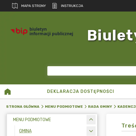
MAPA STRONY
INSTRUKCJA
biuletyn
Biulet
informacji publicznej
DEKLARACJA DOSTĘPNOŚCI
STRONA GŁÓWNA
MENU PODMIOTOWE
RADA GMINY
KADENCJ
MENU PODMIOTOWE
Treś
GMINA