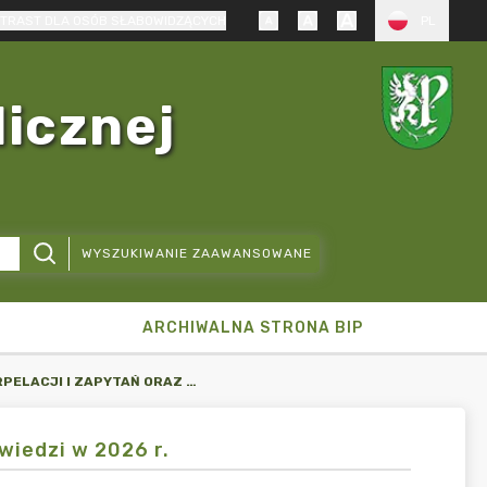
TRAST DLA OSÓB SŁABOWIDZĄCYCH
PL
licznej
WYSZUKIWANIE ZAAWANSOWANE
ARCHIWALNA STRONA BIP
TREŚĆ INTERPELACJI I ZAPYTAŃ ORAZ UDZIELONYCH ODPOWIEDZI W 2026 R.
wiedzi w 2026 r.