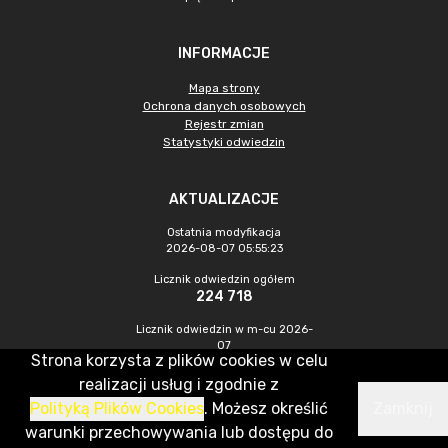
INFORMACJE
Mapa strony
Ochrona danych osobowych
Rejestr zmian
Statystyki odwiedzin
AKTUALIZACJE
Ostatnia modyfikacja
2026-08-07 05:55:23
Licznik odwiedzin ogółem
224 718
Licznik odwiedzin w m-cu 2026-
07
Strona korzysta z plików cookies w celu
871
realizacji usług i zgodnie z
Polityką Plików Cookies
. Możesz określić
Zamknij
CMS & Hosting: Nefeni Sp. z o.o.
warunki przechowywania lub dostępu do