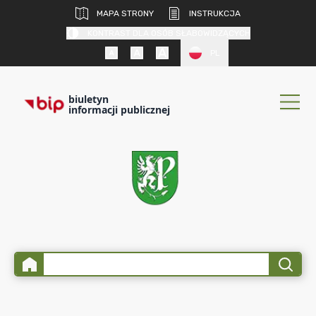
MAPA STRONY
INSTRUKCJA
KONTRAST DLA OSÓB SŁABOWIDZĄCYCH
PL
biuletyn
informacji publicznej