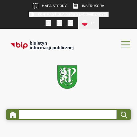
MAPA STRONY
INSTRUKCJA
KONTRAST DLA OSÓB SŁABOWIDZĄCYCH
PL
biuletyn
informacji publicznej