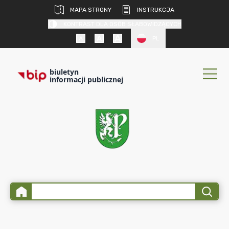
MAPA STRONY
INSTRUKCJA
KONTRAST DLA OSÓB SŁABOWIDZĄCYCH
PL
biuletyn
informacji publicznej