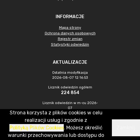
INFORMACJE
Mapa strony
Ochrona danych osobowych
Rejestr zmian
Statystyki odwiedzin
AKTUALIZACJE
Ostatnia modyfikacja
2026-08-07 12:16:53
Licznik odwiedzin ogółem
224 854
Licznik odwiedzin w m-cu 2026-
07
Strona korzysta z plików cookies w celu
1 007
realizacji usług i zgodnie z
Polityką Plików Cookies
. Możesz określić
Zamknij
CMS & Hosting: Nefeni Sp. z o.o.
warunki przechowywania lub dostępu do