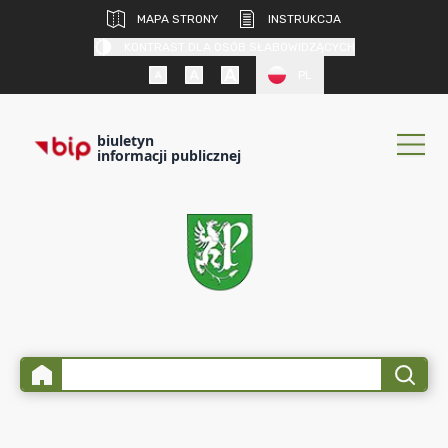
MAPA STRONY
INSTRUKCJA
KONTRAST DLA OSÓB SŁABOWIDZĄCYCH
PL
biuletyn
informacji publicznej