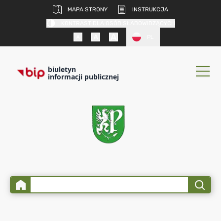
MAPA STRONY
INSTRUKCJA
KONTRAST DLA OSÓB SŁABOWIDZĄCYCH
PL
biuletyn
informacji publicznej