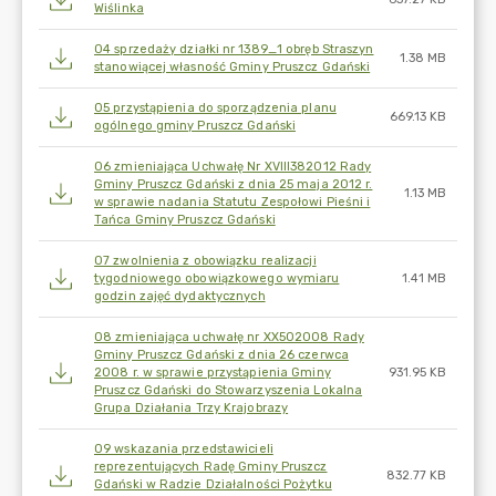
Wiślinka
04 sprzedaży działki nr 1389_1 obręb Straszyn
1.38 MB
stanowiącej własność Gminy Pruszcz Gdański
05 przystąpienia do sporządzenia planu
669.13 KB
ogólnego gminy Pruszcz Gdański
06 zmieniająca Uchwałę Nr XVIIl382012 Rady
Gminy Pruszcz Gdański z dnia 25 maja 2012 r.
1.13 MB
w sprawie nadania Statutu Zespołowi Pieśni i
Tańca Gminy Pruszcz Gdański
07 zwolnienia z obowiązku realizacji
tygodniowego obowiązkowego wymiaru
1.41 MB
godzin zajęć dydaktycznych
08 zmieniająca uchwałę nr XX502008 Rady
Gminy Pruszcz Gdański z dnia 26 czerwca
2008 r. w sprawie przystąpienia Gminy
931.95 KB
Pruszcz Gdański do Stowarzyszenia Lokalna
Grupa Działania Trzy Krajobrazy
09 wskazania przedstawicieli
reprezentujących Radę Gminy Pruszcz
832.77 KB
Gdański w Radzie Działalności Pożytku