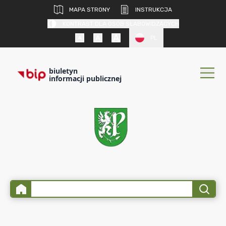
MAPA STRONY
INSTRUKCJA
KONTRAST DLA OSÓB SŁABOWIDZĄCYCH
PL
biuletyn
informacji publicznej