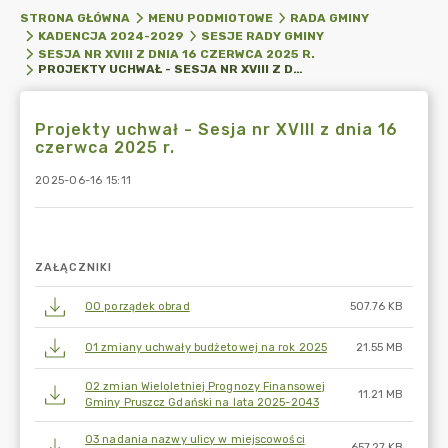
STRONA GŁÓWNA
MENU PODMIOTOWE
RADA GMINY
KADENCJA 2024-2029
SESJE RADY GMINY
SESJA NR XVIII Z DNIA 16 CZERWCA 2025 R.
PROJEKTY UCHWAŁ - SESJA NR XVIII Z DNIA 16 CZERWCA 2025 R.
Projekty uchwał - Sesja nr XVIII z dnia 16
czerwca 2025 r.
2025-06-16 15:11
ZAŁĄCZNIKI
00 porządek obrad
507.76 KB
01 zmiany uchwały budżetowej na rok 2025
21.55 MB
02 zmian Wieloletniej Prognozy Finansowej
11.21 MB
Gminy Pruszcz Gdański na lata 2025-2043
03 nadania nazwy ulicy w miejscowości
657.27 KB