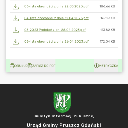
03-lista obecności z dnia 22.03.2023.pdf
186.66 KB
04-lista obecności z dnia 12.04.2023.pdf
167.23 KB
05-2023 Protokół z dn. 26.04.2023.pdf
113.82 KB
05-lista obecności z dnia 26.04.2023.pdf
172.04 KB
DRUKUJ
ZAPISZ DO PDF
METRYCZKA
Biuletyn Informacji Publicznej
Urząd Gminy Pruszcz Gdański