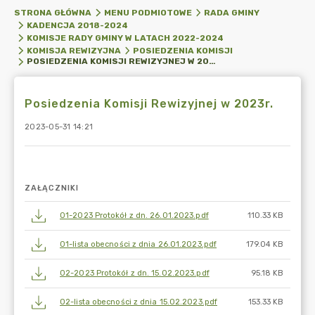
STRONA GŁÓWNA
MENU PODMIOTOWE
RADA GMINY
KADENCJA 2018-2024
KOMISJE RADY GMINY W LATACH 2022-2024
KOMISJA REWIZYJNA
POSIEDZENIA KOMISJI
POSIEDZENIA KOMISJI REWIZYJNEJ W 2023R.
Posiedzenia Komisji Rewizyjnej w 2023r.
2023-05-31 14:21
ZAŁĄCZNIKI
01-2023 Protokół z dn. 26.01.2023.pdf
110.33 KB
01-lista obecności z dnia 26.01.2023.pdf
179.04 KB
02-2023 Protokół z dn. 15.02.2023.pdf
95.18 KB
02-lista obecności z dnia 15.02.2023.pdf
153.33 KB