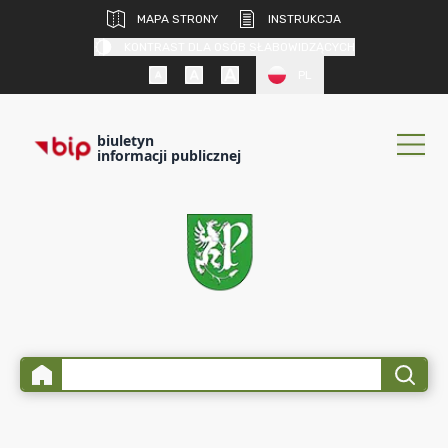
MAPA STRONY
INSTRUKCJA
KONTRAST DLA OSÓB SŁABOWIDZĄCYCH
PL
biuletyn
informacji publicznej