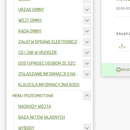
2025-03
URZĄD GMINY
WÓJT GMINY
RADA GMINY
ZAŁĄCZ
ZAŁATW SPRAWĘ ELEKTRONICZNIE
CO I JAK W URZĘDZIE
DOSTĘPNOŚĆ OSOBOM ZE SZCZEGÓLNYMI POTRZEBAMI
DRUK
ZGŁASZANIE INFORMACJI O NARUSZENIU PRAWA I OCHRONA SYGNALISTÓW
KLAUZULA INFORMACYJNA RODO
MENU PRZEDMIOTOWE
NAGRODY WÓJTA
BAZA AKTÓW WŁASNYCH
WYBORY