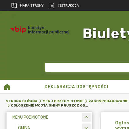
MAPA STRONY
INSTRUKCJA
biuletyn
Biulet
informacji publicznej
DEKLARACJA DOSTĘPNOŚCI
STRONA GŁÓWNA
MENU PRZEDMIOTOWE
ZAGOSPODAROWANIE
OGŁOSZENIE WÓJTA GMINY PRUSZCZ GDAŃSKI GPIRG.6720.5.7.2022.ZP O PRZYJĘCIU DOKUMENTU WYMAGAJĄCEGO UDZIAŁU SPOŁECZEŃSTWA
MENU PODMIOTOWE
Ogłos
wyma
GMINA