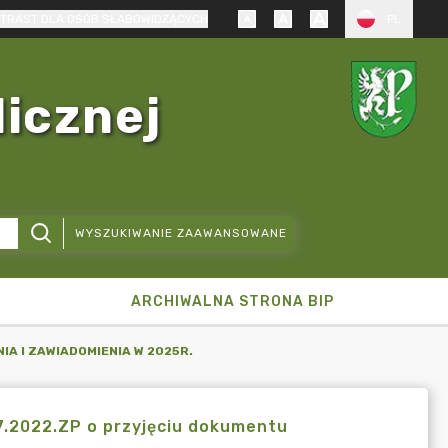
TRAST DLA OSÓB SŁABOWIDZĄCYCH
PL
licznej
WYSZUKIWANIE ZAAWANSOWANE
ARCHIWALNA STRONA BIP
IA I ZAWIADOMIENIA W 2025R.
7.2022.ZP o przyjęciu dokumentu