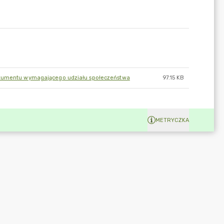
dokumentu wymagającego udziału społeczeństwa
97.15 KB
METRYCZKA