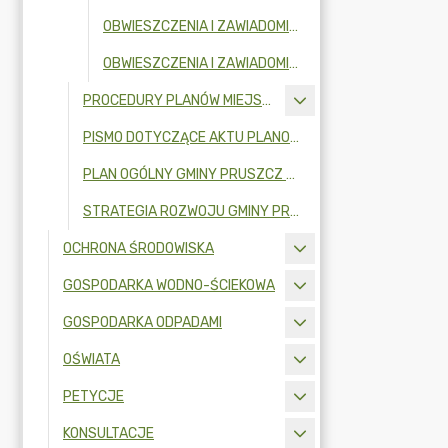
OBWIESZCZENIA I ZAWIADOMIENIA W 2024R.
OBWIESZCZENIA I ZAWIADOMIENIA W 2023R.
PROCEDURY PLANÓW MIEJSCOWYCH
PISMO DOTYCZĄCE AKTU PLANOWANIA PRZESTRZENNEGO
PLAN OGÓLNY GMINY PRUSZCZ GDAŃSKI
STRATEGIA ROZWOJU GMINY PRUSZCZ GDAŃSKI NA LATA 2026-2036
OCHRONA ŚRODOWISKA
GOSPODARKA WODNO-ŚCIEKOWA
GOSPODARKA ODPADAMI
OŚWIATA
PETYCJE
KONSULTACJE