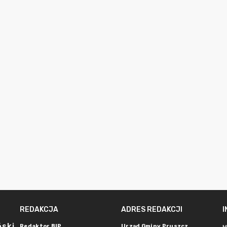
REDAKCJA
ADRES REDAKCJI
ński
Redaktor BIP
Urząd Gminy Pruszcz