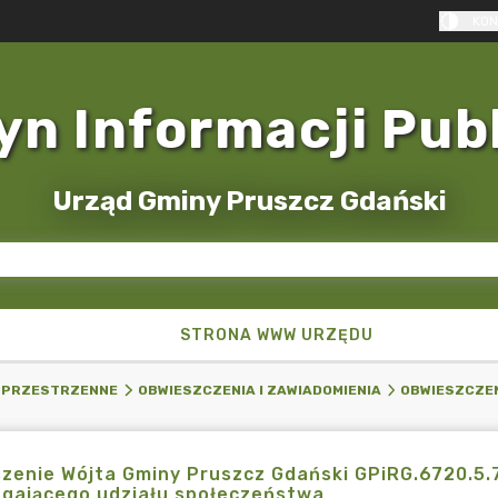
KON
yn Informacji Pub
Urząd Gminy Pruszcz Gdański
STRONA WWW URZĘDU
 PRZESTRZENNE
OBWIESZCZENIA I ZAWIADOMIENIA
OBWIESZCZEN
zenie Wójta Gminy Pruszcz Gdański GPiRG.6720.5.
gającego udziału społeczeństwa