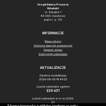
Urząd Gminy Pruszcz
Gdański
ul. Zakątek 1
83-000 Juszkowo
piętro I p. 137
INFORMACJE
Mapa strony
Ochrona danych osobowych
Rejestr zmian
Statystyki odwiedzin
AKTUALIZACJE
Ostatnia modyfikacja
2026-08-05 18:49:23
Licznik odwiedzin ogółem
224 631
Licznik odwiedzin w m-cu 2026-
07
Strona korzysta z plików cookies w celu