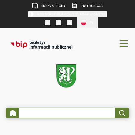
MAPA STRONY
INSTRUKCJA
KONTRAST DLA OSÓB SŁABOWIDZĄCYCH
PL
biuletyn
informacji publicznej