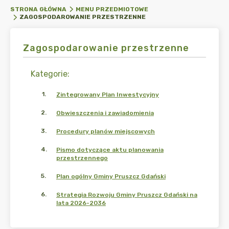
STRONA GŁÓWNA
MENU PRZEDMIOTOWE
ZAGOSPODAROWANIE PRZESTRZENNE
Zagospodarowanie przestrzenne
Kategorie
:
1
.
Zintegrowany Plan Inwestycyjny
2
.
Obwieszczenia i zawiadomienia
3
.
Procedury planów miejscowych
4
.
Pismo dotyczące aktu planowania
przestrzennego
5
.
Plan ogólny Gminy Pruszcz Gdański
6
.
Strategia Rozwoju Gminy Pruszcz Gdański na
lata 2026-2036