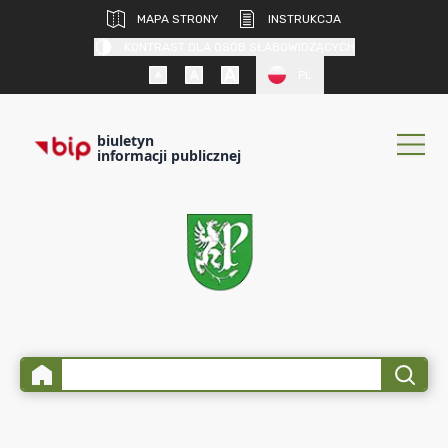
MAPA STRONY
INSTRUKCJA
KONTRAST DLA OSÓB SŁABOWIDZĄCYCH
PL
biuletyn
informacji publicznej