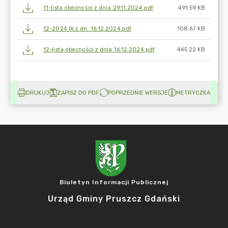
11-lista obecności z dnia 29.11.2024.pdf
491.59 KB
12-2024 IX z dn. 16.12.2024.pdf
108.67 KB
12-lista obecności z dnia 16.12.2024.pdf
445.22 KB
DRUKUJ
ZAPISZ DO PDF
POPRZEDNIE WERSJE
METRYCZKA
Biuletyn Informacji Publicznej
Urząd Gminy Pruszcz Gdański