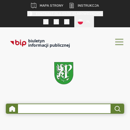
MAPA STRONY
INSTRUKCJA
KONTRAST DLA OSÓB SŁABOWIDZĄCYCH
PL
biuletyn
informacji publicznej