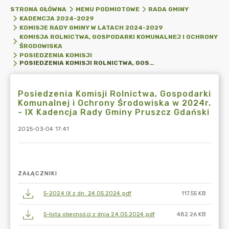
STRONA GŁÓWNA
MENU PODMIOTOWE
RADA GMINY
KADENCJA 2024-2029
KOMISJE RADY GMINY W LATACH 2024-2029
KOMISJA ROLNICTWA, GOSPODARKI KOMUNALNEJ I OCHRONY
ŚRODOWISKA
POSIEDZENIA KOMISJI
POSIEDZENIA KOMISJI ROLNICTWA, GOSPODARKI KOMUNALNEJ I OCHRONY ŚRODOWISKA W 2024R. - IX KADENCJA RADY GMINY PRUSZCZ GDAŃSKI
Posiedzenia Komisji Rolnictwa, Gospodarki
Komunalnej i Ochrony Środowiska w 2024r.
- IX Kadencja Rady Gminy Pruszcz Gdański
2025-03-04 17:41
ZAŁĄCZNIKI
5-2024 IX z dn. 24.05.2024.pdf
117.55 KB
5-lista obecności z dnia 24.05.2024.pdf
482.26 KB