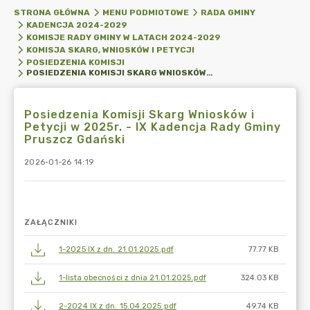
STRONA GŁÓWNA
MENU PODMIOTOWE
RADA GMINY
KADENCJA 2024-2029
KOMISJE RADY GMINY W LATACH 2024-2029
KOMISJA SKARG, WNIOSKÓW I PETYCJI
POSIEDZENIA KOMISJI
POSIEDZENIA KOMISJI SKARG WNIOSKÓW I PETYCJI W 2025R. - IX KADENCJA RADY GMINY PRUSZCZ GDAŃSKI
Posiedzenia Komisji Skarg Wniosków i
Petycji w 2025r. - IX Kadencja Rady Gminy
Pruszcz Gdański
2026-01-26 14:19
ZAŁĄCZNIKI
1-2025 IX z dn. 21.01.2025.pdf
77.77 KB
1-lista obecności z dnia 21.01.2025.pdf
324.03 KB
2-2024 IX z dn. 15.04.2025.pdf
49.74 KB