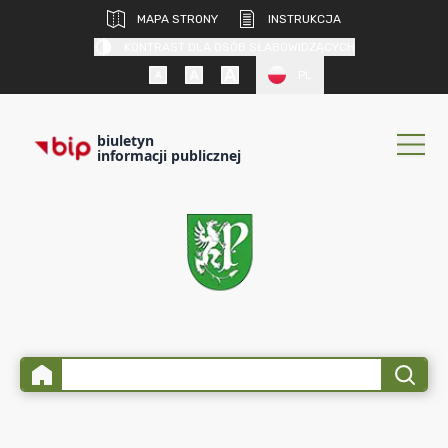
MAPA STRONY
INSTRUKCJA
KONTRAST DLA OSÓB SŁABOWIDZĄCYCH
PL
biuletyn
informacji publicznej