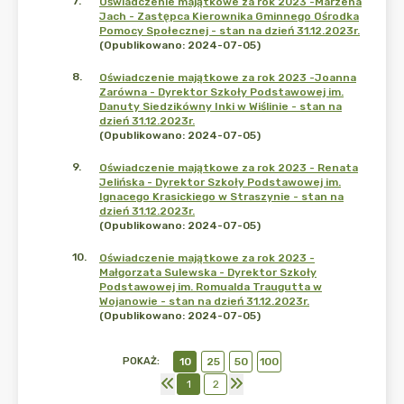
7
.
Oświadczenie majątkowe za rok 2023 -Marzena
Jach - Zastępca Kierownika Gminnego Ośrodka
Pomocy Społecznej - stan na dzień 31.12.2023r.
(Opublikowano: 2024-07-05)
8
.
Oświadczenie majątkowe za rok 2023 -Joanna
Zarówna - Dyrektor Szkoły Podstawowej im.
Danuty Siedzikówny Inki w Wiślinie - stan na
dzień 31.12.2023r.
(Opublikowano: 2024-07-05)
9
.
Oświadczenie majątkowe za rok 2023 - Renata
Jelińska - Dyrektor Szkoły Podstawowej im.
Ignacego Krasickiego w Straszynie - stan na
dzień 31.12.2023r.
(Opublikowano: 2024-07-05)
10
.
Oświadczenie majątkowe za rok 2023 -
Małgorzata Sulewska - Dyrektor Szkoły
Podstawowej im. Romualda Traugutta w
Wojanowie - stan na dzień 31.12.2023r.
(Opublikowano: 2024-07-05)
POKAŻ
:
10
25
50
100
1
2