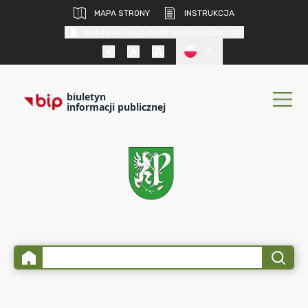
MAPA STRONY
INSTRUKCJA
KONTRAST DLA OSÓB SŁABOWIDZĄCYCH
PL
biuletyn
informacji publicznej