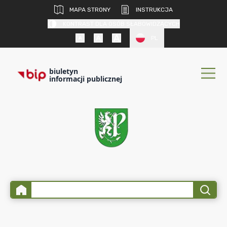
MAPA STRONY
INSTRUKCJA
KONTRAST DLA OSÓB SŁABOWIDZĄCYCH
PL
biuletyn
informacji publicznej