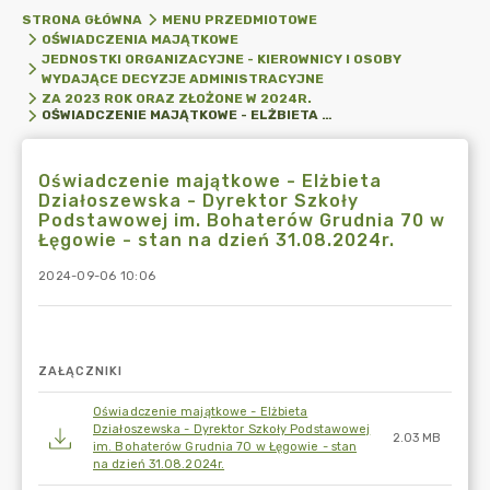
STRONA GŁÓWNA
MENU PRZEDMIOTOWE
OŚWIADCZENIA MAJĄTKOWE
JEDNOSTKI ORGANIZACYJNE - KIEROWNICY I OSOBY
WYDAJĄCE DECYZJE ADMINISTRACYJNE
ZA 2023 ROK ORAZ ZŁOŻONE W 2024R.
OŚWIADCZENIE MAJĄTKOWE - ELŻBIETA DZIAŁOSZEWSKA - DYREKTOR SZKOŁY PODSTAWOWEJ IM. BOHATERÓW GRUDNIA 70 W ŁĘGOWIE - STAN NA DZIEŃ 31.08.2024R.
Oświadczenie majątkowe - Elżbieta
Działoszewska - Dyrektor Szkoły
Podstawowej im. Bohaterów Grudnia 70 w
Łęgowie - stan na dzień 31.08.2024r.
2024-09-06 10:06
ZAŁĄCZNIKI
Oświadczenie majątkowe - Elżbieta
Działoszewska - Dyrektor Szkoły Podstawowej
2.03 MB
im. Bohaterów Grudnia 70 w Łęgowie - stan
na dzień 31.08.2024r.