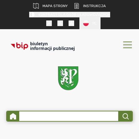
MAPA STRONY
INSTRUKCJA
KONTRAST DLA OSÓB SŁABOWIDZĄCYCH
PL
biuletyn
informacji publicznej