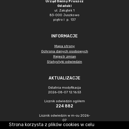
Urząd Gminy Pruszcz
Gdański
ul. Zakątek 1
83-000 Juszkowo
piętro I p. 137
INFORMACJE
Mapa strony
Ochrona danych osobowych
Rejestr zmian
Statystyki odwiedzin
AKTUALIZACJE
Ostatnia modyfikacja
2026-08-07 12:16:53
Licznik odwiedzin ogółem
224 882
Licznik odwiedzin w m-cu 2026-
07
Strona korzysta z plików cookies w celu
1 035