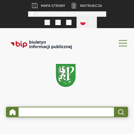
MAPA STRONY
INSTRUKCJA
KONTRAST DLA OSÓB SŁABOWIDZĄCYCH
PL
biuletyn
informacji publicznej