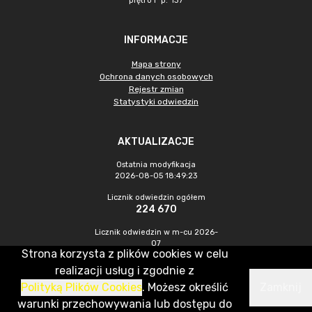
piętro I p. 137
INFORMACJE
Mapa strony
Ochrona danych osobowych
Rejestr zmian
Statystyki odwiedzin
AKTUALIZACJE
Ostatnia modyfikacja
2026-08-05 18:49:23
Licznik odwiedzin ogółem
224 670
Licznik odwiedzin w m-cu 2026-
07
Strona korzysta z plików cookies w celu
823
realizacji usług i zgodnie z
Polityką Plików Cookies
. Możesz określić
Zamknij
CMS & Hosting: Nefeni Sp. z o.o.
warunki przechowywania lub dostępu do