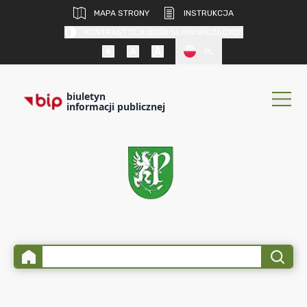
MAPA STRONY
INSTRUKCJA
KONTRAST DLA OSÓB SŁABOWIDZĄCYCH
PL
biuletyn
informacji publicznej