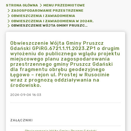
STRONA GŁÓWNA
MENU PRZEDMIOTOWE
ZAGOSPODAROWANIE PRZESTRZENNE
OBWIESZCZENIA I ZAWIADOMIENIA
OBWIESZCZENIA I ZAWIADOMIENIA W 2024R.
OBWIESZCZENIE WÓJTA GMINY PRUSZCZ GDAŃSKI GPIRG.6721.1.11.2023.ZP1 O DRUGIM WYŁOŻENIU DO PUBLICZNEGO WGLĄDU PROJEKTU MIEJSCOWEGO PLANU ZAGOSPODAROWANIA PRZESTRZENNEGO GMINY PRUSZCZ GDAŃSKI DLA FRAGMENTU OBRĘBU GEODEZYJNEGO ŁĘGOWO – REJON UL. PROSTEJ W RUSOCINIE WRAZ Z PROGNOZĄ ODDZIAŁYWANIA NA ŚRODOWISKO.
Obwieszczenie Wójta Gminy Pruszcz
Gdański GPiRG.6721.1.11.2023.ZP1 o drugim
wyłożeniu do publicznego wglądu projektu
miejscowego planu zagospodarowania
przestrzennego gminy Pruszcz Gdański
dla fragmentu obrębu geodezyjnego
Łęgowo – rejon ul. Prostej w Rusocinie
wraz z prognozą oddziaływania na
środowisko.
2024-09-04 16:03
ZAŁĄCZNIKI