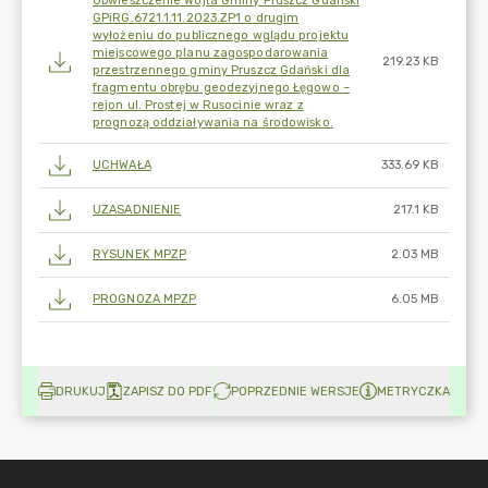
Obwieszczenie Wójta Gminy Pruszcz Gdański
GPiRG.6721.1.11.2023.ZP1 o drugim
wyłożeniu do publicznego wglądu projektu
miejscowego planu zagospodarowania
219.23 KB
przestrzennego gminy Pruszcz Gdański dla
fragmentu obrębu geodezyjnego Łęgowo –
rejon ul. Prostej w Rusocinie wraz z
prognozą oddziaływania na środowisko.
UCHWAŁA
333.69 KB
UZASADNIENIE
217.1 KB
RYSUNEK MPZP
2.03 MB
PROGNOZA MPZP
6.05 MB
DRUKUJ
ZAPISZ DO PDF
POPRZEDNIE WERSJE
METRYCZKA