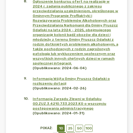
8
.
Ogłoszenie konkursu ofert na realizację w
2024 r. zadania publicznego z zakresu
przeciwdziałania uzależnieniom, określonego w
Gminnym Programie Profilaktyki i
Rozwiązywania Problemów Alkoholowych oraz
Przeciwdziałania Narkomanii dla Gminy Pruszcz
Gdański na lata 2024 - 2025, obejmującego
organizację kolonii bądź obozów dla dzieci i
młodzieży z terenu Gminy Pruszcz Gdański z
rodzin dotkniętych problemem alkoholowym, a
także pochodzących z rodzin zagrożonych
patologią lub wykluczeniem społecznym oraz
wszystkich innych chętnych dzieci w ramach
społecznej integracji.
(Opublikowano: 2024-06-04)
9
.
Informacja Wójta Gminy Pruszcz Gdański o
rozliczeniu dotacji
(Opublikowano: 2024-02-26)
10
.
Informacja Zarządu Zlewni w Gdańsku
GD.ZUZ.3.4210.733.2023.KG o wszczęciu
postępowania administracyjnego
(Opublikowano: 2024-01-31)
POKAŻ
:
10
25
50
100