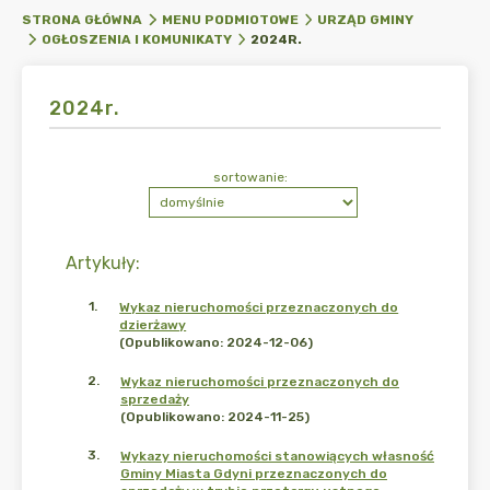
STRONA GŁÓWNA
MENU PODMIOTOWE
URZĄD GMINY
2024R.
OGŁOSZENIA I KOMUNIKATY
2024r.
sortowanie:
Artykuły
:
1
.
Wykaz nieruchomości przeznaczonych do
dzierżawy
(Opublikowano: 2024-12-06)
2
.
Wykaz nieruchomości przeznaczonych do
sprzedaży
(Opublikowano: 2024-11-25)
3
.
Wykazy nieruchomości stanowiących własność
Gminy Miasta Gdyni przeznaczonych do