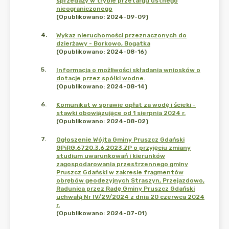
sprzedaży w trybie przetargu ustnego
nieograniczonego
(Opublikowano: 2024-09-09)
4
.
Wykaz nieruchomości przeznaczonych do
dzierżawy - Borkowo, Bogatka
(Opublikowano: 2024-08-16)
5
.
Informacja o możliwości składania wniosków o
dotacje przez spółki wodne.
(Opublikowano: 2024-08-14)
6
.
Komunikat w sprawie opłat za wodę i ścieki -
stawki obowiązujące od 1 sierpnia 2024 r.
(Opublikowano: 2024-08-02)
7
.
Ogłoszenie Wójta Gminy Pruszcz Gdański
GPiRG.6720.3.6.2023.ZP o przyjęciu zmiany
studium uwarunkowań i kierunków
zagospodarowania przestrzennego gminy
Pruszcz Gdański w zakresie fragmentów
obrębów geodezyjnych Straszyn, Przejazdowo,
Radunica przez Radę Gminy Pruszcz Gdański
uchwałą Nr IV/29/2024 z dnia 20 czerwca 2024
r.
(Opublikowano: 2024-07-01)