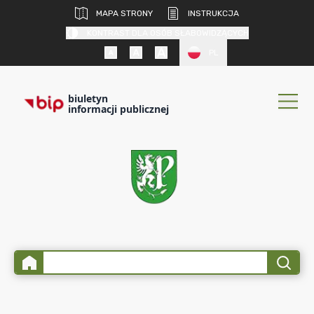
MAPA STRONY
INSTRUKCJA
KONTRAST DLA OSÓB SŁABOWIDZĄCYCH
PL
biuletyn
informacji publicznej