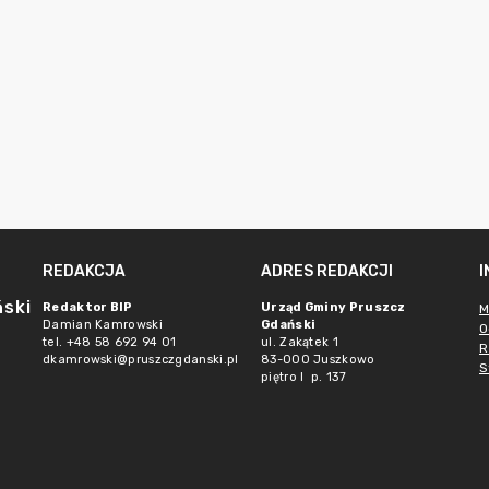
REDAKCJA
ADRES REDAKCJI
ński
Redaktor BIP
Urząd Gminy Pruszcz
M
Damian Kamrowski
Gdański
O
tel. +48 58 692 94 01
ul. Zakątek 1
R
dkamrowski@pruszczgdanski.pl
83-000 Juszkowo
S
piętro I p. 137