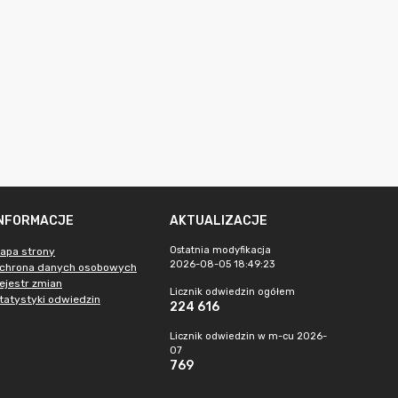
INFORMACJE
AKTUALIZACJE
Ostatnia modyfikacja
apa strony
2026-08-05 18:49:23
chrona danych osobowych
ejestr zmian
Licznik odwiedzin ogółem
tatystyki odwiedzin
224 616
Licznik odwiedzin w m-cu 2026-
07
769