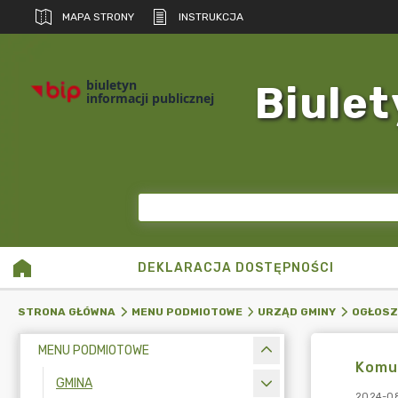
MAPA STRONY
INSTRUKCJA
biuletyn
Biulet
informacji publicznej
DEKLARACJA DOSTĘPNOŚCI
STRONA GŁÓWNA
MENU PODMIOTOWE
URZĄD GMINY
OGŁOSZ
MENU PODMIOTOWE
Komun
GMINA
2024-08