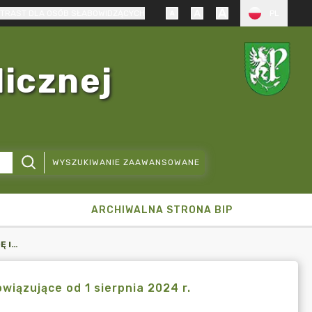
TRAST DLA OSÓB SŁABOWIDZĄCYCH
PL
licznej
WYSZUKIWANIE ZAAWANSOWANE
ARCHIWALNA STRONA BIP
KOMUNIKAT W SPRAWIE OPŁAT ZA WODĘ I ŚCIEKI - STAWKI OBOWIĄZUJĄCE OD 1 SIERPNIA 2024 R.
wiązujące od 1 sierpnia 2024 r.