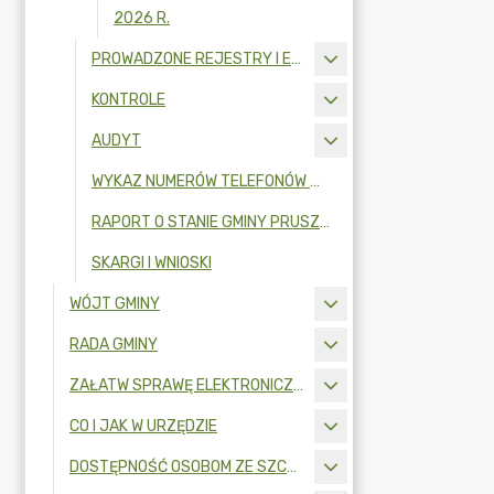
2026 R.
PROWADZONE REJESTRY I EWIDENCJE
KONTROLE
AUDYT
WYKAZ NUMERÓW TELEFONÓW W URZĘDZIE GMINY
RAPORT O STANIE GMINY PRUSZCZ GDAŃSKI
SKARGI I WNIOSKI
WÓJT GMINY
RADA GMINY
ZAŁATW SPRAWĘ ELEKTRONICZNIE
CO I JAK W URZĘDZIE
DOSTĘPNOŚĆ OSOBOM ZE SZCZEGÓLNYMI POTRZEBAMI