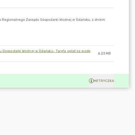
du Gospodarki Wodnej w Gdańsku- Taryfa opłat za wodę
6.23 MB
METRYCZKA