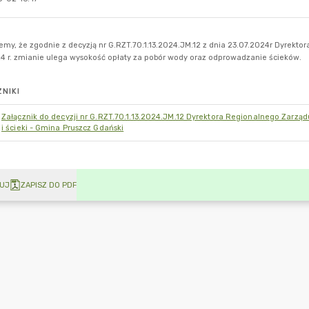
NIKI
Załącznik do decyzji nr G.RZT.70.1.13.2024.JM.12 Dyrektora Regionalnego Zarzą
i ścieki - Gmina Pruszcz Gdański
UJ
ZAPISZ DO PDF