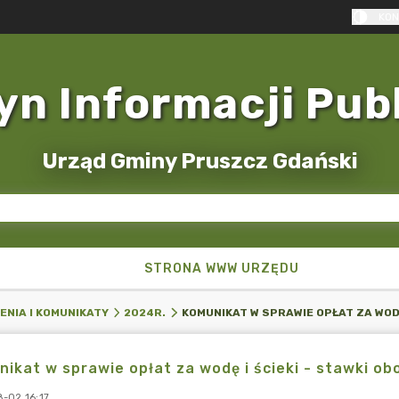
KON
yn Informacji Pub
Urząd Gminy Pruszcz Gdański
STRONA WWW URZĘDU
ENIA I KOMUNIKATY
2024R.
ikat w sprawie opłat za wodę i ścieki - stawki obo
-02 16:17