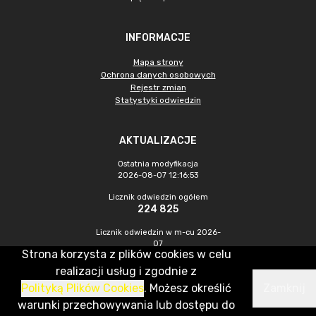
INFORMACJE
Mapa strony
Ochrona danych osobowych
Rejestr zmian
Statystyki odwiedzin
AKTUALIZACJE
Ostatnia modyfikacja
2026-08-07 12:16:53
Licznik odwiedzin ogółem
224 825
Licznik odwiedzin w m-cu 2026-
07
Strona korzysta z plików cookies w celu
978
realizacji usług i zgodnie z
Polityką Plików Cookies
. Możesz określić
Zamknij
CMS & Hosting: Nefeni Sp. z o.o.
warunki przechowywania lub dostępu do