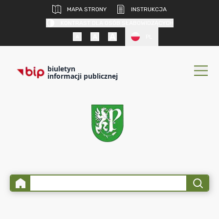
MAPA STRONY
INSTRUKCJA
KONTRAST DLA OSÓB SŁABOWIDZĄCYCH
PL
biuletyn
informacji publicznej