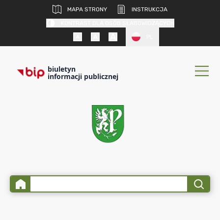
MAPA STRONY
INSTRUKCJA
KONTRAST DLA OSÓB SŁABOWIDZĄCYCH
PL
biuletyn
informacji publicznej