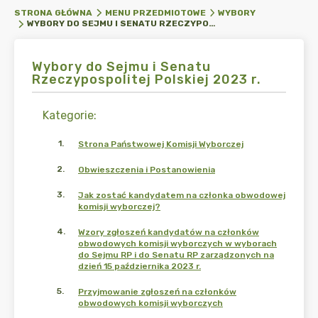
STRONA GŁÓWNA
MENU PRZEDMIOTOWE
WYBORY
WYBORY DO SEJMU I SENATU RZECZYPOSPOLITEJ POLSKIEJ 2023 R.
Wybory do Sejmu i Senatu
Rzeczypospolitej Polskiej 2023 r.
Kategorie
:
1
.
Strona Państwowej Komisji Wyborczej
2
.
Obwieszczenia i Postanowienia
3
.
Jak zostać kandydatem na członka obwodowej
komisji wyborczej?
4
.
Wzory zgłoszeń kandydatów na członków
obwodowych komisji wyborczych w wyborach
do Sejmu RP i do Senatu RP zarządzonych na
dzień 15 października 2023 r.
5
.
Przyjmowanie zgłoszeń na członków
obwodowych komisji wyborczych