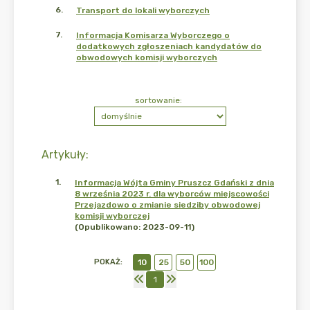
6
.
Transport do lokali wyborczych
7
.
Informacja Komisarza Wyborczego o
dodatkowych zgłoszeniach kandydatów do
obwodowych komisji wyborczych
sortowanie:
Artykuły
:
1
.
Informacja Wójta Gminy Pruszcz Gdański z dnia
8 września 2023 r. dla wyborców miejscowości
Przejazdowo o zmianie siedziby obwodowej
komisji wyborczej
(Opublikowano: 2023-09-11)
POKAŻ
:
10
25
50
100
1