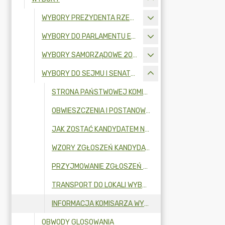
WYBORY PREZYDENTA RZECZYPOSPOLITEJ POLSKIEJ 2025
WYBORY DO PARLAMENTU EUROPEJSKIEGO 2024
WYBORY SAMORZĄDOWE 2024
WYBORY DO SEJMU I SENATU RZECZYPOSPOLITEJ POLSKIEJ 2023 R.
STRONA PAŃSTWOWEJ KOMISJI WYBORCZEJ
OBWIESZCZENIA I POSTANOWIENIA
JAK ZOSTAĆ KANDYDATEM NA CZŁONKA OBWODOWEJ KOMISJI WYBORCZEJ?
WZORY ZGŁOSZEŃ KANDYDATÓW NA CZŁONKÓW OBWODOWYCH KOMISJI WYBORCZYCH W WYBORACH DO SEJMU RP I DO SENATU RP ZARZĄDZONYCH NA DZIEŃ 15 PAŹDZIERNIKA 2023 R.
PRZYJMOWANIE ZGŁOSZEŃ NA CZŁONKÓW OBWODOWYCH KOMISJI WYBORCZYCH
TRANSPORT DO LOKALI WYBORCZYCH
INFORMACJA KOMISARZA WYBORCZEGO O DODATKOWYCH ZGŁOSZENIACH KANDYDATÓW DO OBWODOWYCH KOMISJI WYBORCZYCH
OBWODY GLOSOWANIA