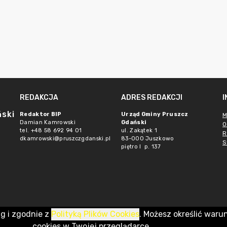
REDAKCJA
ADRES REDAKCJI
ński
Redaktor BIP
Urząd Gminy Pruszcz
M
Damian Kamrowski
Gdański
O
tel. +48 58 692 94 01
ul. Zakątek 1
R
dkamrowski@pruszczgdanski.pl
83-000 Juszkowo
S
piętro I p. 137
ug i zgodnie z
Polityką Plików Cookies
. Możesz określić waru
cookies w Twojej przeglądarce