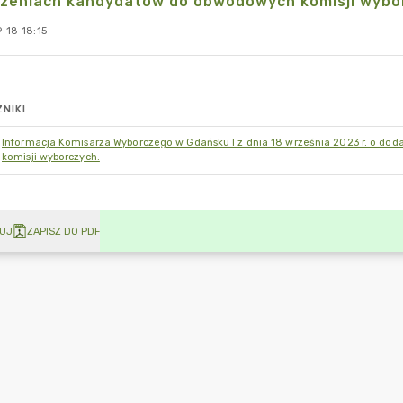
szeniach kandydatów do obwodowych komisji wybo
-18 18:15
NIKI
Informacja Komisarza Wyborczego w Gdańsku I z dnia 18 września 2023 r. o d
komisji wyborczych.
UJ
ZAPISZ DO PDF