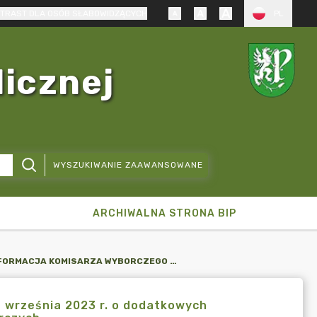
TRAST DLA OSÓB SŁABOWIDZĄCYCH
PL
licznej
WYSZUKIWANIE ZAAWANSOWANE
ARCHIWALNA STRONA BIP
INFORMACJA KOMISARZA WYBORCZEGO W GDAŃSKU I Z DNIA 18 WRZEŚNIA 2023 R. O DODATKOWYCH ZGŁOSZENIACH KANDYDATÓW DO OBWODOWYCH KOMISJI WYBORCZYCH.
8 września 2023 r. o dodatkowych