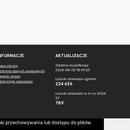
INFORMACJE
AKTUALIZACJE
Ostatnia modyfikacja
apa strony
2026-08-05 18:49:23
chrona danych osobowych
ejestr zmian
Licznik odwiedzin ogółem
tatystyki odwiedzin
224 636
Licznik odwiedzin w m-cu 2026-
07
789
nki przechowywania lub dostępu do plików
Zamknij