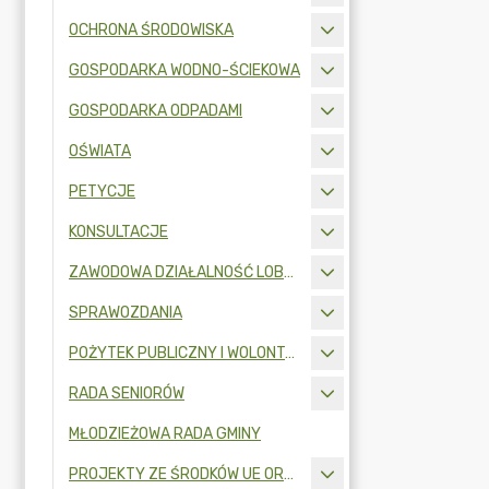
OCHRONA ŚRODOWISKA
GOSPODARKA WODNO-ŚCIEKOWA
GOSPODARKA ODPADAMI
OŚWIATA
PETYCJE
KONSULTACJE
ZAWODOWA DZIAŁALNOŚĆ LOBBINGOWA
SPRAWOZDANIA
POŻYTEK PUBLICZNY I WOLONTARIAT
RADA SENIORÓW
MŁODZIEŻOWA RADA GMINY
PROJEKTY ZE ŚRODKÓW UE ORAZ FUNDUSZY ZEWNĘTRZNYCH