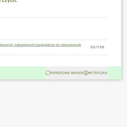
rczych.
odatkowych zgłoszeniach kandydatów do obwodowych
515.71 KB
POPRZEDNIE WERSJE
METRYCZKA