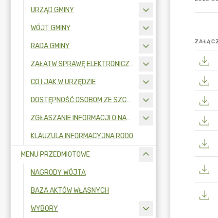
URZĄD GMINY
WÓJT GMINY
ZAŁĄCZ
RADA GMINY
ZAŁATW SPRAWĘ ELEKTRONICZNIE
CO I JAK W URZĘDZIE
DOSTĘPNOŚĆ OSOBOM ZE SZCZEGÓLNYMI POTRZEBAMI
ZGŁASZANIE INFORMACJI O NARUSZENIU PRAWA I OCHRONA SYGNALISTÓW
KLAUZULA INFORMACYJNA RODO
MENU PRZEDMIOTOWE
NAGRODY WÓJTA
BAZA AKTÓW WŁASNYCH
WYBORY