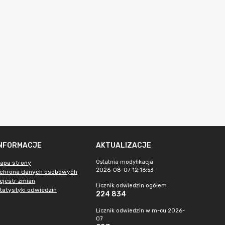
INFORMACJE
AKTUALIZACJE
Ostatnia modyfikacja
apa strony
2026-08-07 12:16:53
chrona danych osobowych
ejestr zmian
Licznik odwiedzin ogółem
tatystyki odwiedzin
224 834
Licznik odwiedzin w m-cu 2026-
07