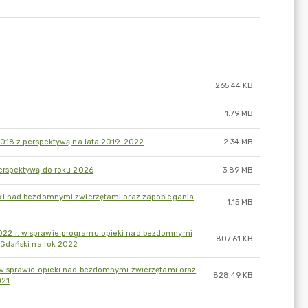
265.44 KB
1.79 MB
2018 z perspektywą na lata 2019-2022
2.34 MB
erspektywą do roku 2026
3.89 MB
ki nad bezdomnymi zwierzętami oraz zapobiegania
1.15 MB
22 r. w sprawie programu opieki nad bezdomnymi
807.61 KB
 Gdański na rok 2022
w sprawie opieki nad bezdomnymi zwierzętami oraz
828.49 KB
021