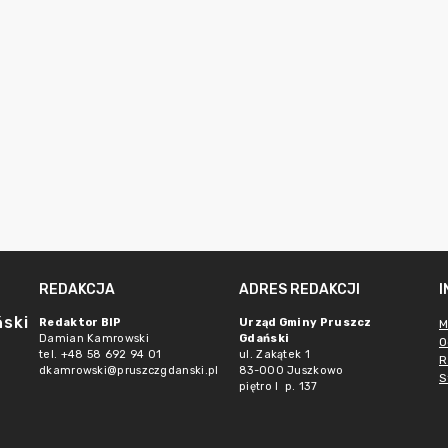
REDAKCJA
ADRES REDAKCJI
ński
Redaktor BIP
Urząd Gminy Pruszcz
M
Damian Kamrowski
Gdański
O
tel. +48 58 692 94 01
ul. Zakątek 1
R
dkamrowski@pruszczgdanski.pl
83-000 Juszkowo
S
piętro I p. 137