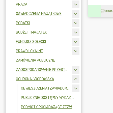
PRACA
DRUK
OŚWIADCZENIA MAJĄTKOWE
PODATKI
BUDŻET I MAJĄTEK
FUNDUSZ SOŁECKI
PRAWO LOKALNE
ZAMÓWIENIA PUBLICZNE
ZAGOSPODAROWANIE PRZESTRZENNE
OCHRONA ŚRODOWISKA
OBWIESZCZENIA I ZAWIADOMIENIA
PUBLICZNIE DOSTĘPNY WYKAZ DANYCH O DOKUMENTACH ZAWIERAJĄCYCH INFORMACJE O ŚRODOWISKU I JEGO OCHRONIE
PODMIOTY POSIADAJĄCE ZEZWOLENIE NA OPRÓŻNIANIE ZBIORNIKÓW BEZODPŁYWOWYCH LUB OSADNIKÓW W INSTALACJACH PRZYDOMOWYCH OCZYSZCZALNI ŚCIEKÓW I TRANSPORTU NIECZYSTOŚCI CIEKŁYCH