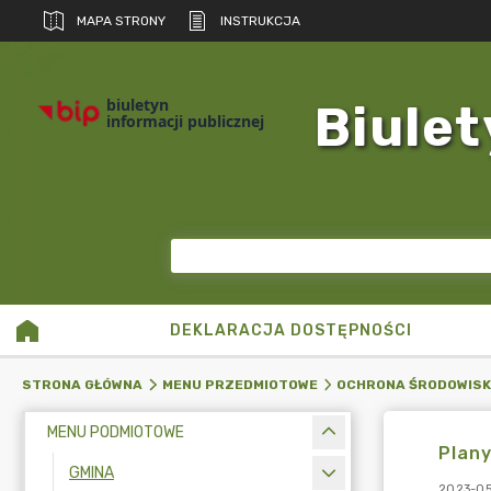
MAPA STRONY
INSTRUKCJA
biuletyn
Biulet
informacji publicznej
DEKLARACJA DOSTĘPNOŚCI
STRONA GŁÓWNA
MENU PRZEDMIOTOWE
OCHRONA ŚRODOWIS
MENU PODMIOTOWE
Plany
GMINA
2023-05