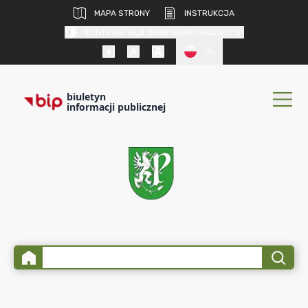
MAPA STRONY
INSTRUKCJA
KONTRAST DLA OSÓB SŁABOWIDZĄCYCH
PL
biuletyn
informacji publicznej