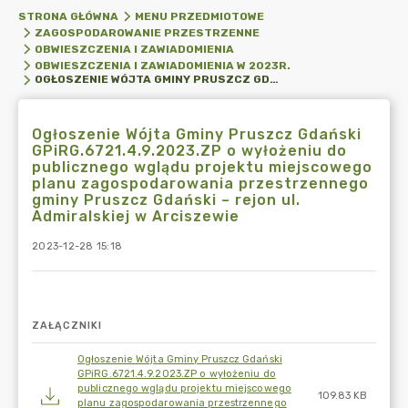
STRONA GŁÓWNA
MENU PRZEDMIOTOWE
ZAGOSPODAROWANIE PRZESTRZENNE
OBWIESZCZENIA I ZAWIADOMIENIA
OBWIESZCZENIA I ZAWIADOMIENIA W 2023R.
OGŁOSZENIE WÓJTA GMINY PRUSZCZ GDAŃSKI GPIRG.6721.4.9.2023.ZP O WYŁOŻENIU DO PUBLICZNEGO WGLĄDU PROJEKTU MIEJSCOWEGO PLANU ZAGOSPODAROWANIA PRZESTRZENNEGO GMINY PRUSZCZ GDAŃSKI – REJON UL. ADMIRALSKIEJ W ARCISZEWIE
Ogłoszenie Wójta Gminy Pruszcz Gdański
GPiRG.6721.4.9.2023.ZP o wyłożeniu do
publicznego wglądu projektu miejscowego
planu zagospodarowania przestrzennego
gminy Pruszcz Gdański – rejon ul.
Admiralskiej w Arciszewie
2023-12-28 15:18
ZAŁĄCZNIKI
Ogłoszenie Wójta Gminy Pruszcz Gdański
GPiRG.6721.4.9.2023.ZP o wyłożeniu do
publicznego wglądu projektu miejscowego
109.83 KB
planu zagospodarowania przestrzennego