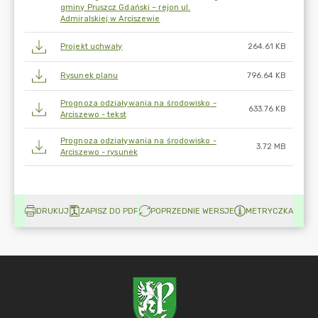
gminy Pruszcz Gdański – rejon ul.
Admiralskiej w Arciszewie
Projekt uchwały
264.61 KB
Rysunek planu
796.64 KB
Prognoza odziaływania na środowisko -
633.76 KB
Arciszewo - tekst
Prognoza odziaływania na środowisko -
3.72 MB
Arciszewo - rysunek
DRUKUJ
ZAPISZ DO PDF
POPRZEDNIE WERSJE
METRYCZKA