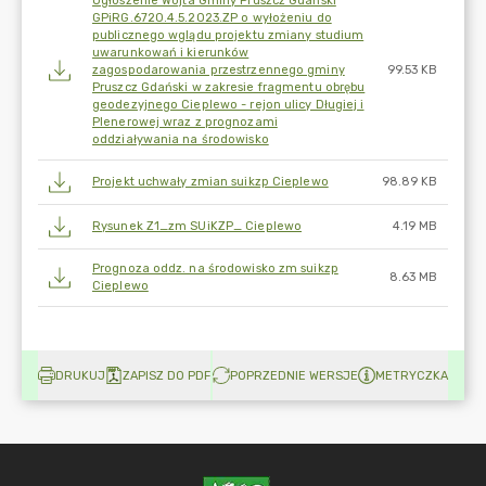
Ogłoszenie Wójta Gminy Pruszcz Gdański
GPiRG.6720.4.5.2023.ZP o wyłożeniu do
publicznego wglądu projektu zmiany studium
uwarunkowań i kierunków
zagospodarowania przestrzennego gminy
99.53 KB
Pruszcz Gdański w zakresie fragmentu obrębu
geodezyjnego Cieplewo - rejon ulicy Długiej i
Plenerowej wraz z prognozami
oddziaływania na środowisko
Projekt uchwały zmian suikzp Cieplewo
98.89 KB
Rysunek Z1_zm SUiKZP_ Cieplewo
4.19 MB
Prognoza oddz. na środowisko zm suikzp
8.63 MB
Cieplewo
DRUKUJ
ZAPISZ DO PDF
POPRZEDNIE WERSJE
METRYCZKA