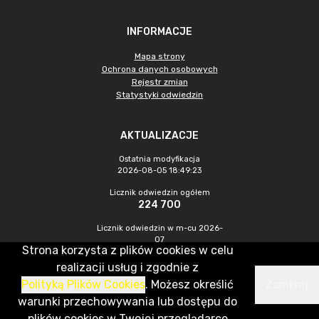
INFORMACJE
Mapa strony
Ochrona danych osobowych
Rejestr zmian
Statystyki odwiedzin
AKTUALIZACJE
Ostatnia modyfikacja
2026-08-05 18:49:23
Licznik odwiedzin ogółem
224 700
Licznik odwiedzin w m-cu 2026-
07
Strona korzysta z plików cookies w celu
853
realizacji usług i zgodnie z
Polityką Plików Cookies
. Możesz określić
Zamknij
CMS & Hosting: Nefeni Sp. z o.o.
warunki przechowywania lub dostępu do
plików cookies w Twojej przeglądarce