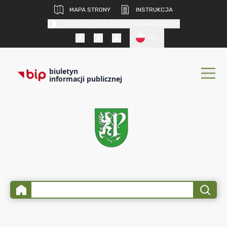
MAPA STRONY
INSTRUKCJA
KONTRAST DLA OSÓB SŁABOWIDZĄCYCH
PL
biuletyn
informacji publicznej