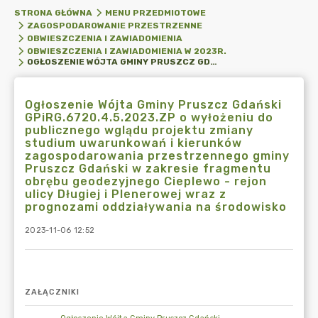
STRONA GŁÓWNA
MENU PRZEDMIOTOWE
ZAGOSPODAROWANIE PRZESTRZENNE
OBWIESZCZENIA I ZAWIADOMIENIA
OBWIESZCZENIA I ZAWIADOMIENIA W 2023R.
OGŁOSZENIE WÓJTA GMINY PRUSZCZ GDAŃSKI GPIRG.6720.4.5.2023.ZP O WYŁOŻENIU DO PUBLICZNEGO WGLĄDU PROJEKTU ZMIANY STUDIUM UWARUNKOWAŃ I KIERUNKÓW ZAGOSPODAROWANIA PRZESTRZENNEGO GMINY PRUSZCZ GDAŃSKI W ZAKRESIE FRAGMENTU OBRĘBU GEODEZYJNEGO CIEPLEWO - REJON ULICY DŁUGIEJ I PLENEROWEJ WRAZ Z PROGNOZAMI ODDZIAŁYWANIA NA ŚRODOWISKO
Ogłoszenie Wójta Gminy Pruszcz Gdański
GPiRG.6720.4.5.2023.ZP o wyłożeniu do
publicznego wglądu projektu zmiany
studium uwarunkowań i kierunków
zagospodarowania przestrzennego gminy
Pruszcz Gdański w zakresie fragmentu
obrębu geodezyjnego Cieplewo - rejon
ulicy Długiej i Plenerowej wraz z
prognozami oddziaływania na środowisko
2023-11-06 12:52
ZAŁĄCZNIKI