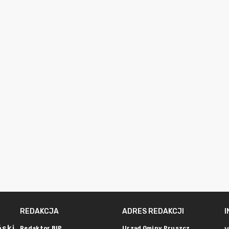
REDAKCJA
ADRES REDAKCJI
ński
Redaktor BIP
Urząd Gminy Pruszcz