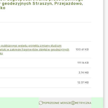
 geodezyjnych Straszyn, Przejazdowo,
sko
o publicznego wglądu projektu zmiany studium
ński w zakresie fragmentów obrębów geodezyjnych
100.61 KB
ko
111.16 KB
3.74 MB
12.37 MB
POPRZEDNIE WERSJE
METRYCZKA