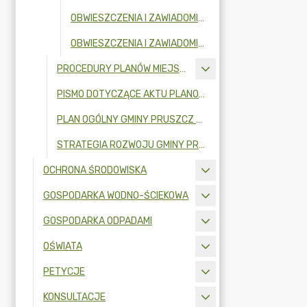
OBWIESZCZENIA I ZAWIADOMIENIA W 2024R.
OBWIESZCZENIA I ZAWIADOMIENIA W 2023R.
PROCEDURY PLANÓW MIEJSCOWYCH
PISMO DOTYCZĄCE AKTU PLANOWANIA PRZESTRZENNEGO
PLAN OGÓLNY GMINY PRUSZCZ GDAŃSKI
STRATEGIA ROZWOJU GMINY PRUSZCZ GDAŃSKI NA LATA 2026-2036
OCHRONA ŚRODOWISKA
GOSPODARKA WODNO-ŚCIEKOWA
GOSPODARKA ODPADAMI
OŚWIATA
PETYCJE
KONSULTACJE