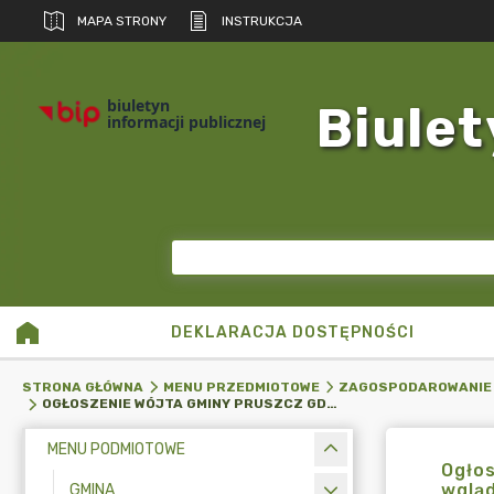
MAPA STRONY
INSTRUKCJA
biuletyn
Biulet
informacji publicznej
DEKLARACJA DOSTĘPNOŚCI
STRONA GŁÓWNA
MENU PRZEDMIOTOWE
ZAGOSPODAROWANIE
OGŁOSZENIE WÓJTA GMINY PRUSZCZ GDAŃSKI GPIRG.6720.3.5.2023.ZP O WYŁOŻENIU DO PUBLICZNEGO WGLĄDU PROJEKTU ZMIANY STUDIUM UWARUNKOWAŃ I KIERUNKÓW ZAGOSPODAROWANIA PRZESTRZENNEGO GMINY PRUSZCZ GDAŃSKI W ZAKRESIE FRAGMENTÓW OBRĘBÓW GEODEZYJNYCH STRASZYN, PRZEJAZDOWO, RADUNICA WRAZ Z PROGNOZAMI ODDZIAŁYWANIA NA ŚRODOWISKO
MENU PODMIOTOWE
Ogłos
wglą
GMINA