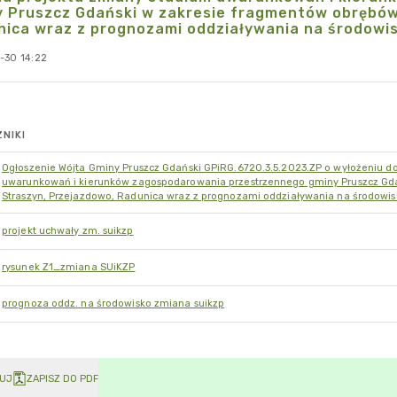
y Pruszcz Gdański w zakresie fragmentów obrębów
nica wraz z prognozami oddziaływania na środowi
-30 14:22
NIKI
Ogłoszenie Wójta Gminy Pruszcz Gdański GPiRG.6720.3.5.2023.ZP o wyłożeniu d
uwarunkowań i kierunków zagospodarowania przestrzennego gminy Pruszcz Gda
Straszyn, Przejazdowo, Radunica wraz z prognozami oddziaływania na środowis
projekt uchwały zm. suikzp
rysunek Z1_zmiana SUiKZP
prognoza oddz. na środowisko zmiana suikzp
UJ
ZAPISZ DO PDF