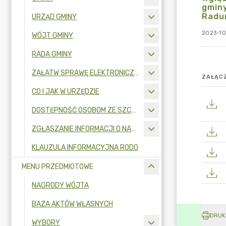
gmin
Radu
URZĄD GMINY
2023-10
WÓJT GMINY
RADA GMINY
ZAŁATW SPRAWĘ ELEKTRONICZNIE
ZAŁĄCZ
CO I JAK W URZĘDZIE
DOSTĘPNOŚĆ OSOBOM ZE SZCZEGÓLNYMI POTRZEBAMI
ZGŁASZANIE INFORMACJI O NARUSZENIU PRAWA I OCHRONA SYGNALISTÓW
KLAUZULA INFORMACYJNA RODO
MENU PRZEDMIOTOWE
NAGRODY WÓJTA
BAZA AKTÓW WŁASNYCH
DRUK
WYBORY