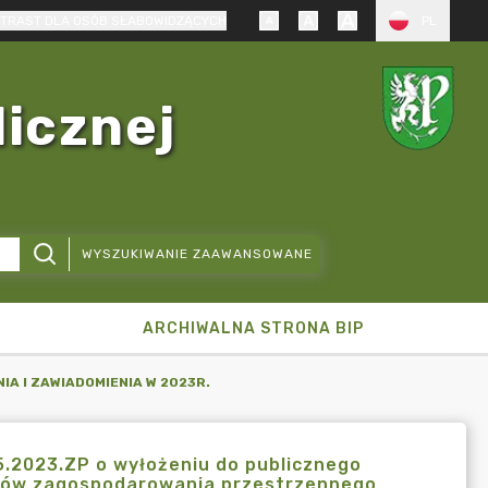
TRAST DLA OSÓB SŁABOWIDZĄCYCH
PL
licznej
WYSZUKIWANIE ZAAWANSOWANE
ARCHIWALNA STRONA BIP
IA I ZAWIADOMIENIA W 2023R.
5.2023.ZP o wyłożeniu do publicznego
nków zagospodarowania przestrzennego