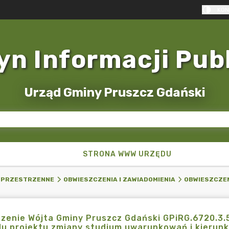
KON
yn Informacji Pub
Urząd Gminy Pruszcz Gdański
STRONA WWW URZĘDU
 PRZESTRZENNE
OBWIESZCZENIA I ZAWIADOMIENIA
OBWIESZCZEN
zenie Wójta Gminy Pruszcz Gdański GPiRG.6720.3.
du projektu zmiany studium uwarunkowań i kieru