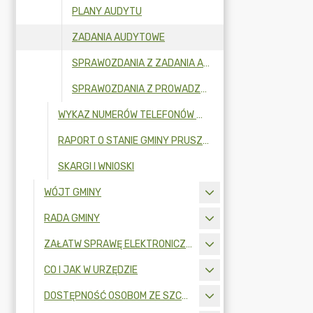
PLANY AUDYTU
ZADANIA AUDYTOWE
SPRAWOZDANIA Z ZADANIA AUDYTOWEGO
SPRAWOZDANIA Z PROWADZENIA AUDYTU WEWNĘTRZNEGO
WYKAZ NUMERÓW TELEFONÓW W URZĘDZIE GMINY
RAPORT O STANIE GMINY PRUSZCZ GDAŃSKI
SKARGI I WNIOSKI
WÓJT GMINY
RADA GMINY
ZAŁATW SPRAWĘ ELEKTRONICZNIE
CO I JAK W URZĘDZIE
DOSTĘPNOŚĆ OSOBOM ZE SZCZEGÓLNYMI POTRZEBAMI