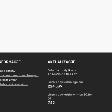
INFORMACJE
AKTUALIZACJE
Ostatnia modyfikacja
apa strony
2026-08-05 18:49:23
chrona danych osobowych
ejestr zmian
Licznik odwiedzin ogółem
tatystyki odwiedzin
224 589
Licznik odwiedzin w m-cu 2026-
07
742