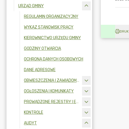
URZĄD GMINY
REGULAMIN ORGANIZACYJNY
WYKAZ STANOWISK PRACY
DRUK
KIEROWNICTWO URZĘDU GMINY
GODZINY OTWARCIA
OCHRONA DANYCH OSOBOWYCH
DANE ADRESOWE
OBWIESZCZENIA I ZAWIADOMIENIA
OGŁOSZENIA I KOMUNIKATY
PROWADZONE REJESTRY I EWIDENCJE
KONTROLE
AUDYT