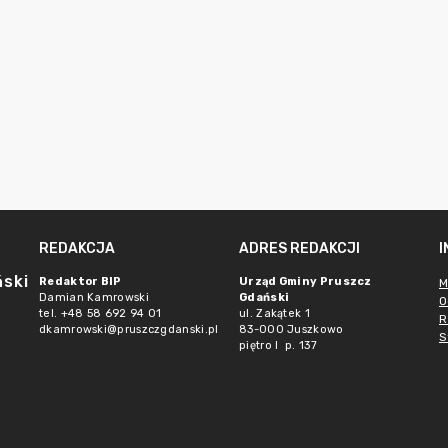
REDAKCJA
ADRES REDAKCJI
ński
Redaktor BIP
Urząd Gminy Pruszcz
M
Damian Kamrowski
Gdański
O
tel. +48 58 692 94 01
ul. Zakątek 1
R
dkamrowski@pruszczgdanski.pl
83-000 Juszkowo
S
piętro I p. 137