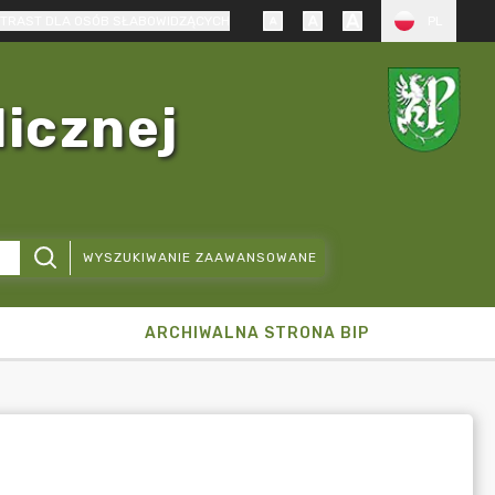
TRAST DLA OSÓB SŁABOWIDZĄCYCH
PL
licznej
WYSZUKIWANIE ZAAWANSOWANE
ARCHIWALNA STRONA BIP