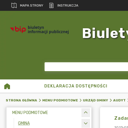
MAPA STRONY
INSTRUKCJA
biuletyn
Biulet
informacji publicznej
DEKLARACJA DOSTĘPNOŚCI
STRONA GŁÓWNA
MENU PODMIOTOWE
URZĄD GMINY
AUDYT
MENU PODMIOTOWE
Zada
GMINA
2023-05