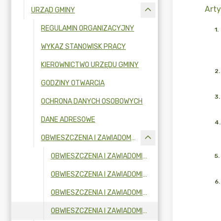
Arty
URZĄD GMINY
REGULAMIN ORGANIZACYJNY
1
.
WYKAZ STANOWISK PRACY
KIEROWNICTWO URZĘDU GMINY
2
.
GODZINY OTWARCIA
3
.
OCHRONA DANYCH OSOBOWYCH
DANE ADRESOWE
4
.
OBWIESZCZENIA I ZAWIADOMIENIA
OBWIESZCZENIA I ZAWIADOMIENIA W 2026 R.
5
.
OBWIESZCZENIA I ZAWIADOMIENIA W 2025R.
6
.
OBWIESZCZENIA I ZAWIADOMIENIA W 2024R.
OBWIESZCZENIA I ZAWIADOMIENIA W 2023R.