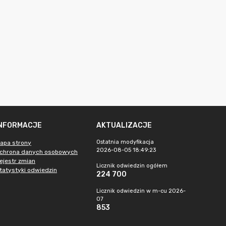
INFORMACJE
AKTUALIZACJE
Ostatnia modyfikacja
apa strony
2026-08-05 18:49:23
chrona danych osobowych
ejestr zmian
Licznik odwiedzin ogółem
tatystyki odwiedzin
224 700
Licznik odwiedzin w m-cu 2026-
07
853