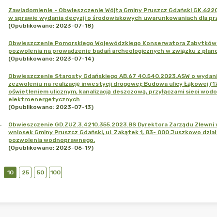
Zawiadomienie - Obwieszczenie Wójta Gminy Pruszcz Gdański GK.62
w sprawie wydania decyzji o środowiskowych uwarunkowaniach dla pr
(Opublikowano: 2023-07-18)
Obwieszczenie Pomorskiego Wojewódzkiego Konserwatora Zabytków ZA
pozwolenia na prowadzenie badań archeologicznych w związku z plan
(Opublikowano: 2023-07-14)
Obwieszczenie Starosty Gdańskiego AB.67 40.540.2023.ASW o wydani
zezwoleniu na realizację inwestycji drogowej: Budowa ulicy Łąkowej (
oświetleniem ulicznym, kanalizacją deszczową, przyłączami sieci wodo
elektroenergetycznych
(Opublikowano: 2023-07-13)
.
Obwieszczenie GD.ZUZ.3.4210.355.2023.BS Dyrektora Zarządu Zlewni
wniosek Gminy Pruszcz Gdański, ul. Zakątek 1, 83- 000 Juszkowo dzia
pozwolenia wodnoprawnego.
(Opublikowano: 2023-06-19)
10
25
50
100