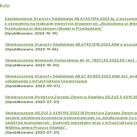
kuły
:
Zawiadomienie Starosty Gdańskiego AB.6740.1196.2023.AL o wszczęci
o zezwoleniu na realizację inwestycji drogowej pn. ,,Rozbudowa ul. Wie
Przebudowa ul. Wierzbowej i Długiej w Przejazdowie"
(Opublikowano: 2023-12-19)
Obwieszczenie Starosty Gdańskiego AB.6740.1218.2023.ASW o wszczę
(Opublikowano: 2023-11-06)
Obwieszczenie Wojewody Pomorskiego WI-III. 7821.1.33.2022.EK.j dot. 
(Opublikowano: 2023-10-30)
Obwieszczenie Starosty Gdańskiego AB.67 40.833.2023.ASW dot. wy
usługowego z infrastrukturą towarzyszącą
(Opublikowano: 2023-09-07)
Obwieszczenie Dyrektora Zarządu Zlewni w Gdańsku GD.ZUZ.3.4210.3
(Opublikowano: 2023-07-21)
Obwieszczenie GD.ZUZ.3.4210.192.2023.IB Dyrektora Zarządu Zlewni 
sprawie udzielenia pozwolenia wodnoprawnego na „lokalizowanie na
obiektów budowlanych - budynek mieszkalny wraz z infrastrukturą tec
Wiślinka, gmina Pruszcz Gdański" .
(Opublikowano: 2023-07-21)