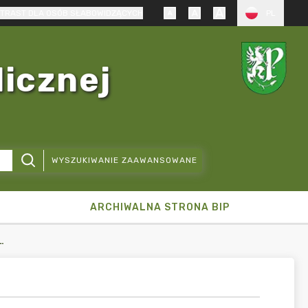
TRAST DLA OSÓB SŁABOWIDZĄCYCH
PL
licznej
WYSZUKIWANIE ZAAWANSOWANE
ARCHIWALNA STRONA BIP
 ZAWIADOMIENIA W 2023R.