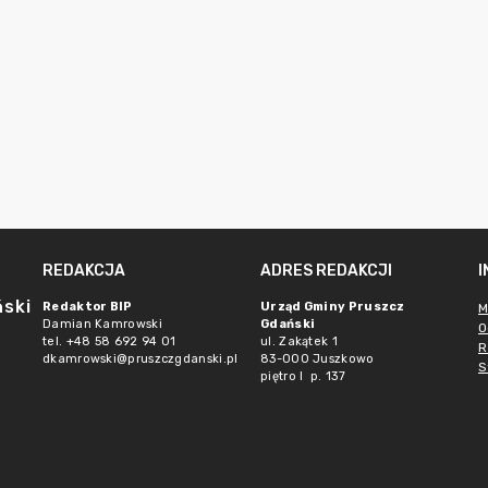
REDAKCJA
ADRES REDAKCJI
ński
Redaktor BIP
Urząd Gminy Pruszcz
M
Damian Kamrowski
Gdański
O
tel. +48 58 692 94 01
ul. Zakątek 1
R
dkamrowski@pruszczgdanski.pl
83-000 Juszkowo
S
piętro I p. 137