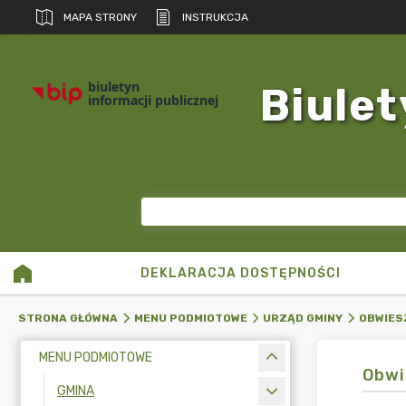
MAPA STRONY
INSTRUKCJA
biuletyn
Biulet
informacji publicznej
DEKLARACJA DOSTĘPNOŚCI
STRONA GŁÓWNA
MENU PODMIOTOWE
URZĄD GMINY
OBWIES
MENU PODMIOTOWE
Obwi
GMINA