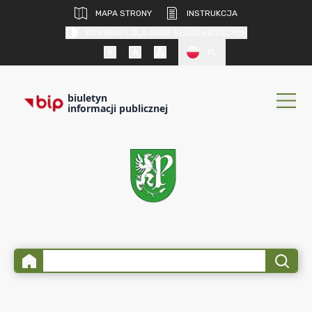
MAPA STRONY
INSTRUKCJA
KONTRAST DLA OSÓB SŁABOWIDZĄCYCH
PL
biuletyn
informacji publicznej