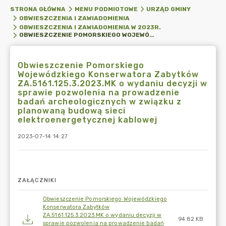
STRONA GŁÓWNA
MENU PODMIOTOWE
URZĄD GMINY
OBWIESZCZENIA I ZAWIADOMIENIA
OBWIESZCZENIA I ZAWIADOMIENIA W 2023R.
OBWIESZCZENIE POMORSKIEGO WOJEWÓDZKIEGO KONSERWATORA ZABYTKÓW ZA.5161.125.3.2023.MK O WYDANIU DECYZJI W SPRAWIE POZWOLENIA NA PROWADZENIE BADAŃ ARCHEOLOGICZNYCH W ZWIĄZKU Z PLANOWANĄ BUDOWĄ SIECI ELEKTROENERGETYCZNEJ KABLOWEJ
Obwieszczenie Pomorskiego
Wojewódzkiego Konserwatora Zabytków
ZA.5161.125.3.2023.MK o wydaniu decyzji w
sprawie pozwolenia na prowadzenie
badań archeologicznych w związku z
planowaną budową sieci
elektroenergetycznej kablowej
2023-07-14 14:27
ZAŁĄCZNIKI
Obwieszczenie Pomorskiego Wojewódzkiego
Konserwatora Zabytków
ZA.5161.125.3.2023.MK o wydaniu decyzji w
94.82 KB
sprawie pozwolenia na prowadzenie badań