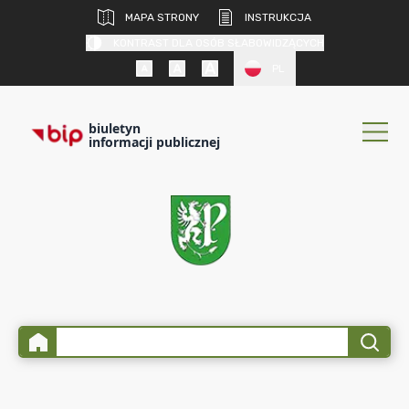
MAPA STRONY
INSTRUKCJA
KONTRAST DLA OSÓB SŁABOWIDZĄCYCH
PL
biuletyn
informacji publicznej