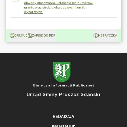
obwody glosowania, ustalenia ich numerów,
granic oraz siedzib obwodowych komisji
wyborczych.
DRUKUJ
ZAPISZ DO PDF
METRYCZKA
Biuletyn Informacji Publicznej
Urząd Gminy Pruszcz Gdański
REDAKCJA
Redaktor BIP