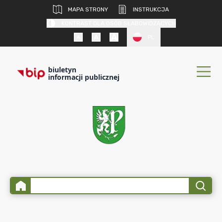
MAPA STRONY
INSTRUKCJA
KONTRAST DLA OSÓB SŁABOWIDZĄCYCH
PL
biuletyn
informacji publicznej