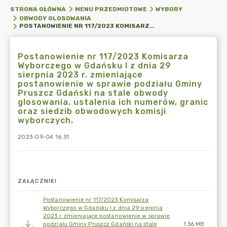
STRONA GŁÓWNA
MENU PRZEDMIOTOWE
WYBORY
OBWODY GLOSOWANIA
POSTANOWIENIE NR 117/2023 KOMISARZA WYBORCZEGO W GDAŃSKU I Z DNIA 29 SIERPNIA 2023 R. ZMIENIAJĄCE POSTANOWIENIE W SPRAWIE PODZIAŁU GMINY PRUSZCZ GDAŃSKI NA STALE OBWODY GLOSOWANIA, USTALENIA ICH NUMERÓW, GRANIC ORAZ SIEDZIB OBWODOWYCH KOMISJI WYBORCZYCH.
Postanowienie nr 117/2023 Komisarza
Wyborczego w Gdańsku I z dnia 29
sierpnia 2023 r. zmieniające
postanowienie w sprawie podziału Gminy
Pruszcz Gdański na stale obwody
glosowania, ustalenia ich numerów, granic
oraz siedzib obwodowych komisji
wyborczych.
2023-09-04 16:31
ZAŁĄCZNIKI
Postanowienie nr 117/2023 Komisarza
Wyborczego w Gdańsku I z dnia 29 sierpnia
2023 r. zmieniające postanowienie w sprawie
podziału Gminy Pruszcz Gdański na stale
1.36 MB