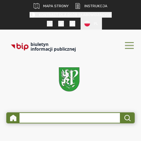
MAPA STRONY
INSTRUKCJA
KONTRAST DLA OSÓB SŁABOWIDZĄCYCH
PL
biuletyn
informacji publicznej