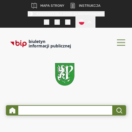
MAPA STRONY
INSTRUKCJA
KONTRAST DLA OSÓB SŁABOWIDZĄCYCH
PL
biuletyn
informacji publicznej