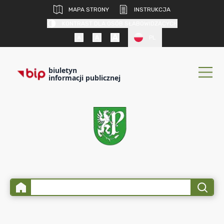
MAPA STRONY
INSTRUKCJA
KONTRAST DLA OSÓB SŁABOWIDZĄCYCH
PL
biuletyn
informacji publicznej