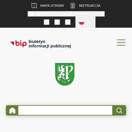
MAPA STRONY
INSTRUKCJA
KONTRAST DLA OSÓB SŁABOWIDZĄCYCH
PL
biuletyn
informacji publicznej