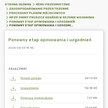
STRONA GŁÓWNA
MENU PRZEDMIOTOWE
ZAGOSPODAROWANIE PRZESTRZENNE
PROCEDURY PLANÓW MIEJSCOWYCH
MPZP GMINY PRUSZCZ GDAŃSKI W REJONIE WOJANOWA
PONOWNY ETAP OPINIOWANIA I UZGODNIEŃ
PONOWNY ETAP OPINIOWANIA I UZGODNIEŃ
Ponowny etap opiniowania i uzgodnień
2026-06-03 14:46
ZAŁĄCZNIKI
Projekt uchwały
241.12 KB
Uzasadnienie
132.38 KB
Prognoza środowiskowa
7.07 MB
Rysunek planu
53.49 MB