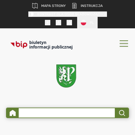
MAPA STRONY
INSTRUKCJA
KONTRAST DLA OSÓB SŁABOWIDZĄCYCH
PL
biuletyn
informacji publicznej