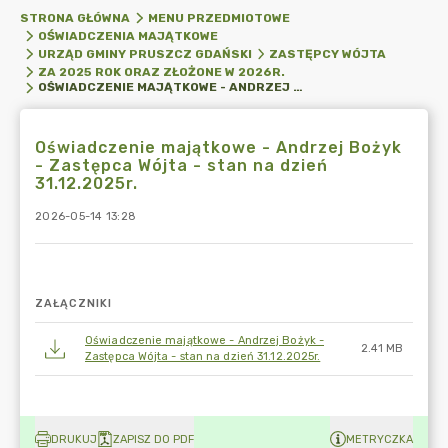
STRONA GŁÓWNA
MENU PRZEDMIOTOWE
OŚWIADCZENIA MAJĄTKOWE
URZĄD GMINY PRUSZCZ GDAŃSKI
ZASTĘPCY WÓJTA
ZA 2025 ROK ORAZ ZŁOŻONE W 2026R.
OŚWIADCZENIE MAJĄTKOWE - ANDRZEJ BOŻYK - ZASTĘPCA WÓJTA - STAN NA DZIEŃ 31.12.2025R.
Oświadczenie majątkowe - Andrzej Bożyk
- Zastępca Wójta - stan na dzień
31.12.2025r.
2026-05-14 13:28
ZAŁĄCZNIKI
Oświadczenie majątkowe - Andrzej Bożyk -
2.41 MB
Zastępca Wójta - stan na dzień 31.12.2025r.
DRUKUJ
ZAPISZ DO PDF
METRYCZKA