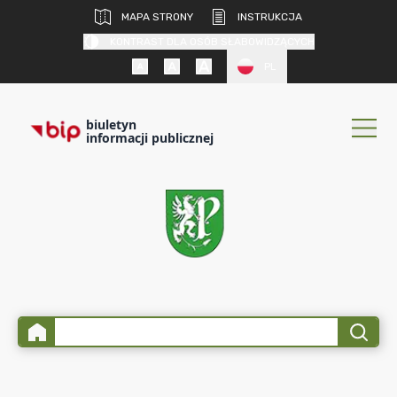
MAPA STRONY
INSTRUKCJA
KONTRAST DLA OSÓB SŁABOWIDZĄCYCH
PL
biuletyn
informacji publicznej