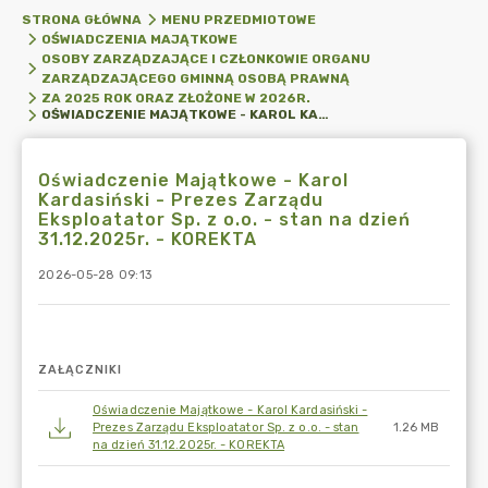
STRONA GŁÓWNA
MENU PRZEDMIOTOWE
OŚWIADCZENIA MAJĄTKOWE
OSOBY ZARZĄDZAJĄCE I CZŁONKOWIE ORGANU
ZARZĄDZAJĄCEGO GMINNĄ OSOBĄ PRAWNĄ
ZA 2025 ROK ORAZ ZŁOŻONE W 2026R.
OŚWIADCZENIE MAJĄTKOWE - KAROL KARDASIŃSKI - PREZES ZARZĄDU EKSPLOATATOR SP. Z O.O. - STAN NA DZIEŃ 31.12.2025R. - KOREKTA
Oświadczenie Majątkowe - Karol
Kardasiński - Prezes Zarządu
Eksploatator Sp. z o.o. - stan na dzień
31.12.2025r. - KOREKTA
2026-05-28 09:13
ZAŁĄCZNIKI
Oświadczenie Majątkowe - Karol Kardasiński -
Prezes Zarządu Eksploatator Sp. z o.o. - stan
1.26 MB
na dzień 31.12.2025r. - KOREKTA