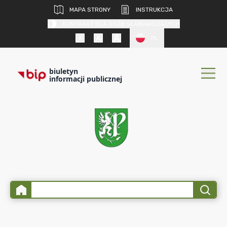
MAPA STRONY
INSTRUKCJA
KONTRAST DLA OSÓB SŁABOWIDZĄCYCH
PL
biuletyn
informacji publicznej