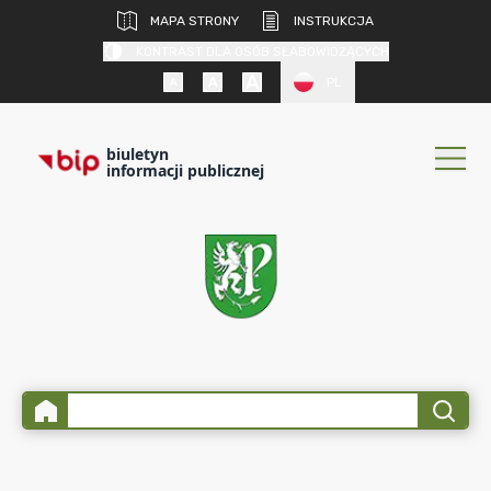
MAPA STRONY
INSTRUKCJA
KONTRAST DLA OSÓB SŁABOWIDZĄCYCH
PL
biuletyn
informacji publicznej