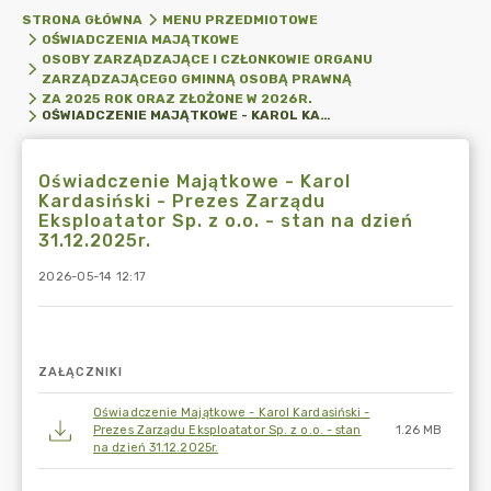
STRONA GŁÓWNA
MENU PRZEDMIOTOWE
OŚWIADCZENIA MAJĄTKOWE
OSOBY ZARZĄDZAJĄCE I CZŁONKOWIE ORGANU
ZARZĄDZAJĄCEGO GMINNĄ OSOBĄ PRAWNĄ
ZA 2025 ROK ORAZ ZŁOŻONE W 2026R.
OŚWIADCZENIE MAJĄTKOWE - KAROL KARDASIŃSKI - PREZES ZARZĄDU EKSPLOATATOR SP. Z O.O. - STAN NA DZIEŃ 31.12.2025R.
Oświadczenie Majątkowe - Karol
Kardasiński - Prezes Zarządu
Eksploatator Sp. z o.o. - stan na dzień
31.12.2025r.
2026-05-14 12:17
ZAŁĄCZNIKI
Oświadczenie Majątkowe - Karol Kardasiński -
Prezes Zarządu Eksploatator Sp. z o.o. - stan
1.26 MB
na dzień 31.12.2025r.