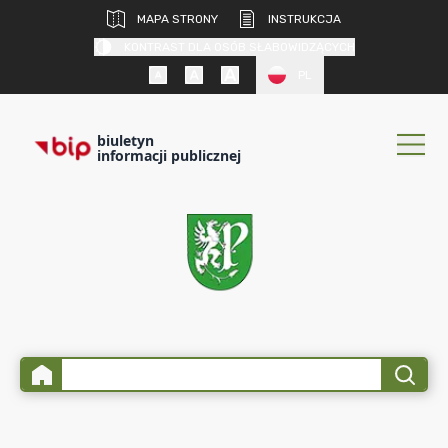
MAPA STRONY
INSTRUKCJA
KONTRAST DLA OSÓB SŁABOWIDZĄCYCH
PL
biuletyn
informacji publicznej