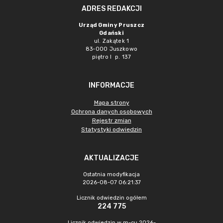
ADRES REDAKCJI
Urząd Gminy Pruszcz
Gdański
ul. Zakątek 1
83-000 Juszkowo
piętro I p. 137
INFORMACJE
Mapa strony
Ochrona danych osobowych
Rejestr zmian
Statystyki odwiedzin
AKTUALIZACJE
Ostatnia modyfikacja
2026-08-07 06:21:37
Licznik odwiedzin ogółem
224 775
Licznik odwiedzin w m-cu 2026-