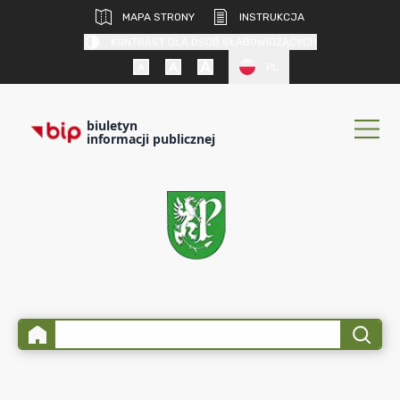
MAPA STRONY
INSTRUKCJA
KONTRAST DLA OSÓB SŁABOWIDZĄCYCH
PL
biuletyn
informacji publicznej