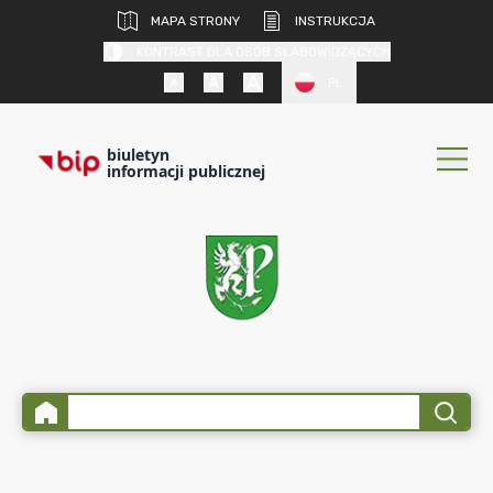
MAPA STRONY
INSTRUKCJA
KONTRAST DLA OSÓB SŁABOWIDZĄCYCH
PL
biuletyn
informacji publicznej