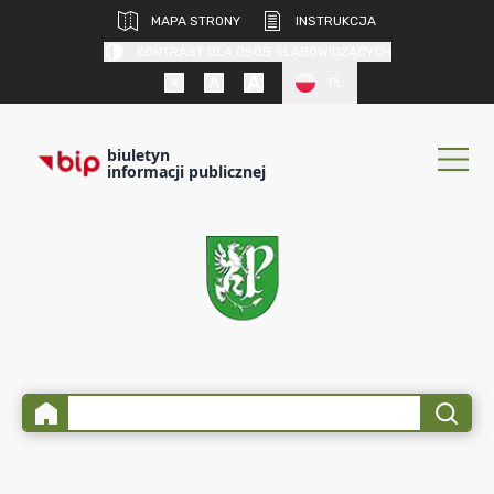
MAPA STRONY
INSTRUKCJA
KONTRAST DLA OSÓB SŁABOWIDZĄCYCH
PL
biuletyn
informacji publicznej